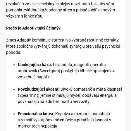
revolučnú zmes esenciálnych olejov navrhnutú tak, aby vám
pomohla zvládnuť každodenný stres a prispôsobiť sa novým
výzvam s ľahkosťou.
Prečo je Adaptiv taký účinný?
Zmes Adaptiv kombinuje starostlivo vybrané rastlinné extrakty,
ktoré spoločne vytvárajú dokonalú synergiu pre vašu psychickú
pohodu:
Upokojujúca báza:
Levanduľa, magnólia, neroli a
ambrovník (Sweetgum) poskytujú hlboké upokojenie a
zmierňujú napätie.
Povzbudzujúci akcent:
Divoký pomaranč a mäta klasnatá
(Spearmint) jemne stimulujú myseľ, dodávajú energiu a
povznášajú náladu bez pocitu nervozity.
Emocionálna kotva:
Kopaiva a rozmarín pomáhajú
uzemniť vystupňované emócie a prinášajú jasnosť v
momentoch nepokoja.