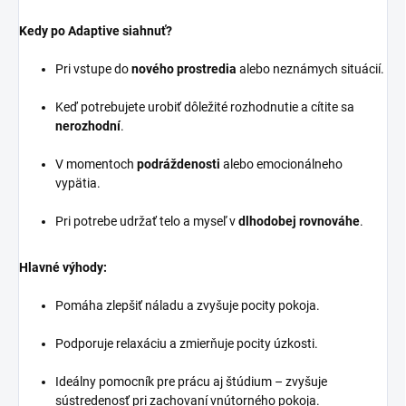
Kedy po Adaptive siahnuť?
Pri vstupe do
nového prostredia
alebo neznámych situácií.
Keď potrebujete urobiť dôležité rozhodnutie a cítite sa
nerozhodní
.
V momentoch
podráždenosti
alebo emocionálneho
vypätia.
Pri potrebe udržať telo a myseľ v
dlhodobej rovnováhe
.
Hlavné výhody:
Pomáha zlepšiť náladu a zvyšuje pocity pokoja.
Podporuje relaxáciu a zmierňuje pocity úzkosti.
Ideálny pomocník pre prácu aj štúdium – zvyšuje
sústredenosť pri zachovaní vnútorného pokoja.