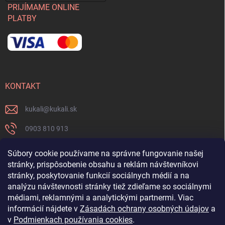
PRIJÍMAME ONLINE
PLATBY
KONTAKT
kukali
@
kukali.sk
0903 810 913
0903 810 913
Súbory cookie používame na správne fungovanie našej
stránky, prispôsobenie obsahu a reklám návštevníkovi
Nenechajte si ujsť novinky a sledujte nás na FB
stránky, poskytovanie funkcií sociálnych médií a na
analýzu návštevnosti stránky tiež zdieľame so sociálnymi
kukalishop
médiami, reklamnými a analytickými partnermi. Viac
informácií nájdete v
Zásadách ochrany osobných údajov
a
v
Podmienkach používania cookies
.