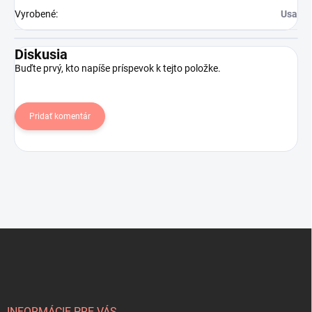
Vyrobené
:
Usa
Diskusia
Buďte prvý, kto napíše príspevok k tejto položke.
Pridať komentár
Z
á
p
ä
t
INFORMÁCIE PRE VÁS