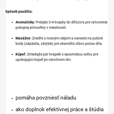
Spôsob použitia:
Aromaticky:
Pridajte 3-4 kvapky do difúzora pre vytvorenie
pokojnej atmosféry v miestnosti.
Masážne:
Zrieďte s nosným olejom a naneste na pulzné
body (zápästia, zátylok) pre okamžitú úľavu počas dňa.
Kúpeľ:
Zmiešajte pár kvapiek s epsomskou soľou pre
upokojujúci kúpeľ po náročnom dni.
pomáha povzniesť náladu
ako doplnok efektívnej práce a štúdia