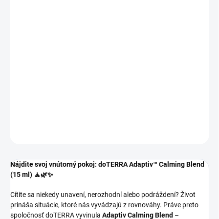
€57,99
€40
€32,52 bez DPH
Jednotková
VYPREDANÉ
cena:
MOŽNOSTI
DORUČENIA
DETAILNÉ INFORMÁCIE
OPÝTAŤ SA
Nájdite svoj vnútorný pokoj: doTERRA Adaptiv™ Calming Blend
(15 ml) 🧘🌿✨
Cítite sa niekedy unavení, nerozhodní alebo podráždení? Život
prináša situácie, ktoré nás vyvádzajú z rovnováhy. Práve preto
spoločnosť doTERRA vyvinula
Adaptiv Calming Blend
–