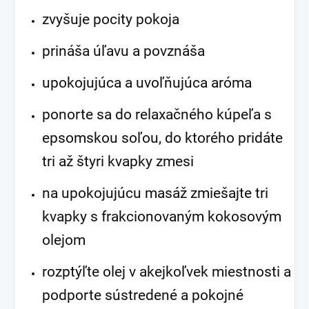
zvyšuje pocity pokoja
prináša úľavu a povznáša
upokojujúca a uvoľňujúca aróma
ponorte sa do relaxačného kúpeľa s
epsomskou soľou, do ktorého pridáte
tri až štyri kvapky zmesi
na upokojujúcu masáž zmiešajte tri
kvapky s frakcionovaným kokosovým
olejom
rozptýľte olej v akejkoľvek miestnosti a
podporte sústredené a pokojné