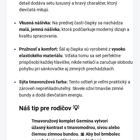
detail dodáva setu luxusný a hravý charakter, ktorý
dievčatá milujú.
Vkusná nášivka:
Na prednej časti čiapky sa nachádza
malá, jemná nášivka
, ktorá podčiarkuje moderný dizajn a
kvalitu spracovania.
Pružnosť a komfort:
Šál aj čiapka sú vyrobené z
vysoko
elastického materiálu
. Vďaka tomu sa set perfektne
prispôsobí každej hlavičke, nikde netlačí a zaručuje slobodu
pohybu pri sánkovačke aj zimných prechádzkach.
Sýta tmavoružová farba:
Tento odtieň je veľmi praktický a
zároveň neprehliadnuteľný. Skvele oživí tmavšie zimné
bundy a dodá dievčatám energiu.
Náš tip pre rodičov 💡
Tmavoružový komplet Germina vytvorí
úžasný kontrast s tmavomodrou, sivou alebo
čiernou zimnou bundou. 🎀 Aby bol brmbolec