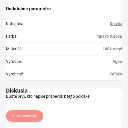
Dodatočné parametre
Kategória
:
Dievča
Farba
:
tmavo ružová
Materiál
:
100% akryl
Výrobca
:
Agbo
Vyrobené
:
Poľsko
Diskusia
Buďte prvý, kto napíše príspevok k tejto položke.
Pridať komentár