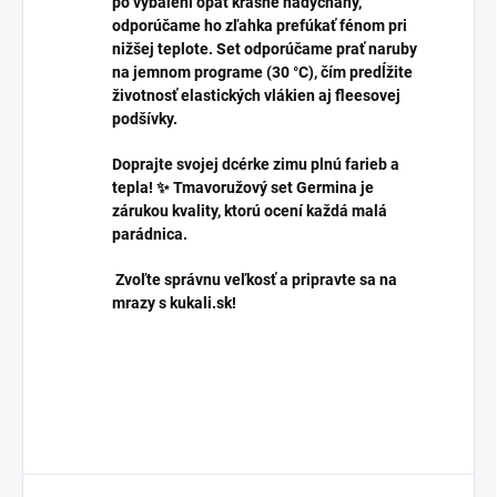
po vybalení opäť krásne nadýchaný,
odporúčame ho zľahka prefúkať fénom pri
nižšej teplote. Set odporúčame prať naruby
na jemnom programe (30 °C), čím predĺžite
životnosť elastických vlákien aj fleesovej
podšívky.
Doprajte svojej dcérke zimu plnú farieb a
tepla! ✨ Tmavoružový set Germina je
zárukou kvality, ktorú ocení každá malá
parádnica.
Zvoľte správnu veľkosť a pripravte sa na
mrazy s kukali.sk!