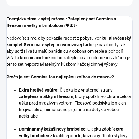
Energická zima v sýtej ružovej: Zateplený set Germina s
fleesom a veľkým brmbolcom 💖❄️✨
Nedovoľte zime, aby pokazila radosť z pobytu vonku!
Dievčenský
komplet Germina v sýtej tmavoružovej farbe
je navrhnutý tak,
aby udržal vašu malú parádnicu v dokonalom teple a pohodlí.
Vďaka kombinácii funkčného zateplenia a moderného vzhľadu je
tento set nepostrádateľným kúskom každej zimnej výbavy.
Prečo je set Germina tou najlepšou voľbou do mrazov?
Extra hrejivé vnútro:
Čiapka je z vnútornej strany
zateplená mäkkým fleesom
, ktorý spoľahlivo chráni čelo a
ušká pred mrazivým vetrom. Fleesová podšívka je nielen
hrejivá, ale aj mimoriadne príjemná na dotyk a vôbec
neškriabe.
Dominantný kožušinový brmbolec:
Čiapku zdobí
extra
veľký brmbolec
z kvalitnej umelej kožušiny. Tento štýlový