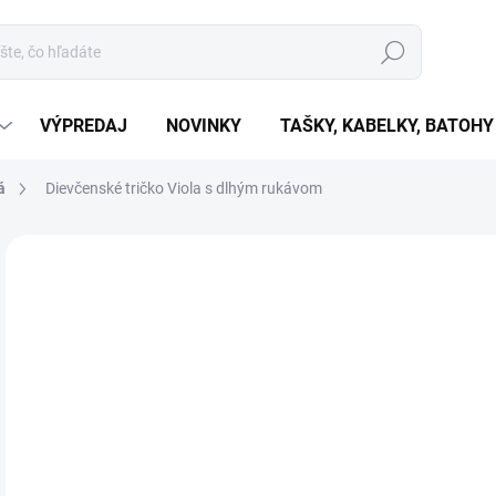
Hľadať
VÝPREDAJ
NOVINKY
TAŠKY, KABELKY, BATOHY
á
Dievčenské tričko Viola s dlhým rukávom
Neohodnotené
Podrobnosti hodnotenia
€
€8,
Jedn
ZVO
cena
VAR
MÔŽ
MOŽ