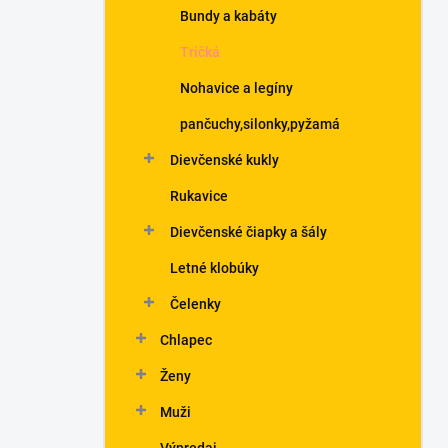
Bundy a kabáty
Tričká
Nohavice a legíny
pančuchy,silonky,pyžamá
Dievčenské kukly
Rukavice
Dievčenské čiapky a šály
Letné klobúky
Čelenky
Chlapec
Ženy
Muži