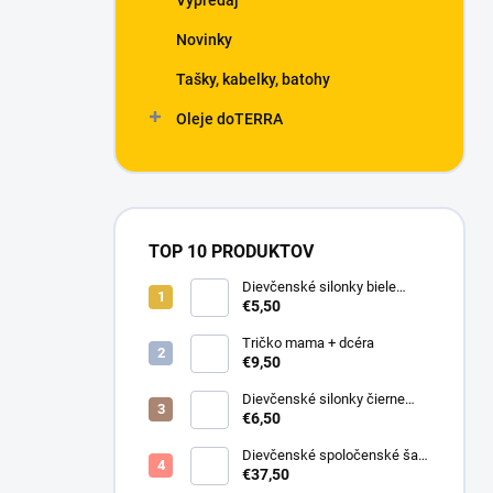
Výpredaj
Novinky
Tašky, kabelky, batohy
Oleje doTERRA
TOP 10 PRODUKTOV
Dievčenské silonky biele
Linda
€5,50
Tričko mama + dcéra
€9,50
Dievčenské silonky čierne
Lurex
€6,50
Dievčenské spoločenské šaty
s bolerkom jemno ružové
€37,50