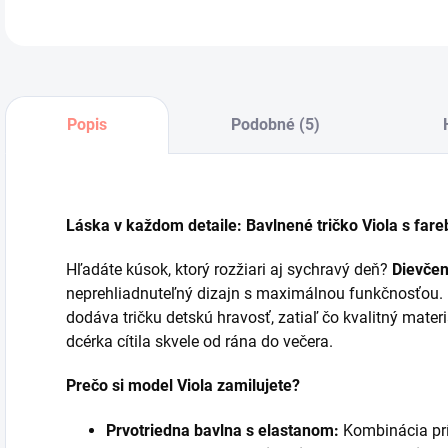
Popis
Podobné (5)
Láska v každom detaile: Bavlnené tričko Viola s far
Hľadáte kúsok, ktorý rozžiari aj sychravý deň?
Dievčen
neprehliadnuteľný dizajn s maximálnou funkčnosťou.
dodáva tričku detskú hravosť, zatiaľ čo kvalitný mater
dcérka cítila skvele od rána do večera.
Prečo si model Viola zamilujete?
Prvotriedna bavlna s elastanom:
Kombinácia prí