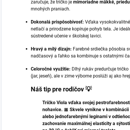
zaručuje, že tričko je
mimoriadne mäkké, pried
mnohých praniach.
Dokonalá prispôsobivosť:
Vďaka vysokokvalit
netlačí a prirodzene kopíruje pohyb tela. Je ideál
sústredené učenie v školskej lavici.
Hravý a milý dizajn:
Farebné srdiečka pôsobia sv
nadčasový a ľahko sa kombinuje s ostatnými ča
Celoročné využitie:
Dlhý rukáv predurčuje tričk
(jar, jeseň), ale v zime výborne poslúži aj ako hre
Náš tip pre rodičov 💡
Tričko Viola vďaka svojej pestrofarebnost
nohavice. 🎀 Skvele vynikne v kombinácii
alebo jednofarebnými legínami v odtieňoch
zachovanie maximálnej elasticity a sýtos