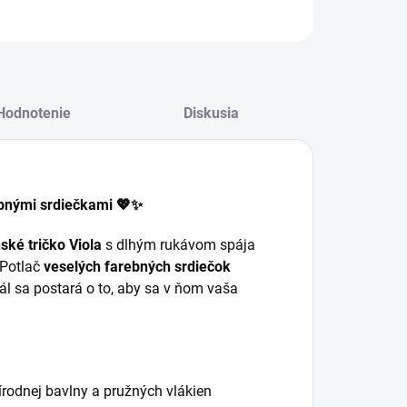
Hodnotenie
Diskusia
ebnými srdiečkami 💖✨
ské tričko Viola
s dlhým rukávom spája
 Potlač
veselých farebných srdiečok
iál sa postará o to, aby sa v ňom vaša
rodnej bavlny a pružných vlákien