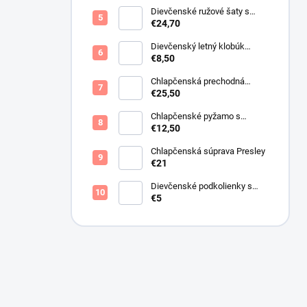
Dievčenské ružové šaty s
motýlikmi
€24,70
Dievčenský letný klobúk
krémový s perličkami
€8,50
Chlapčenská prechodná
obojstranná bunda khaki
€25,50
Chlapčenské pyžamo s
lietadlami.
€12,50
Chlapčenská súprava Presley
€21
Dievčenské podkolienky s
mašličkou ružové
€5