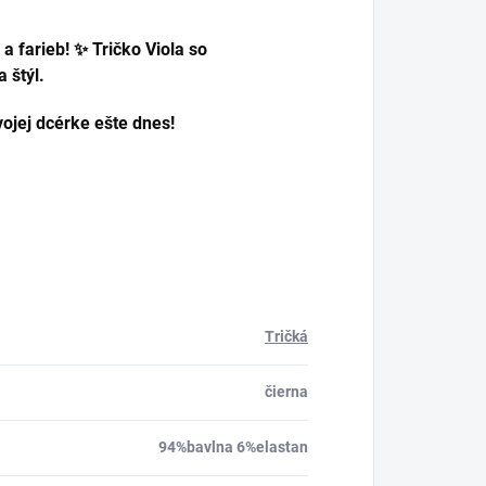
 a farieb! ✨ Tričko Viola so
 štýl.
vojej dcérke ešte dnes!
Tričká
čierna
94%bavlna 6%elastan