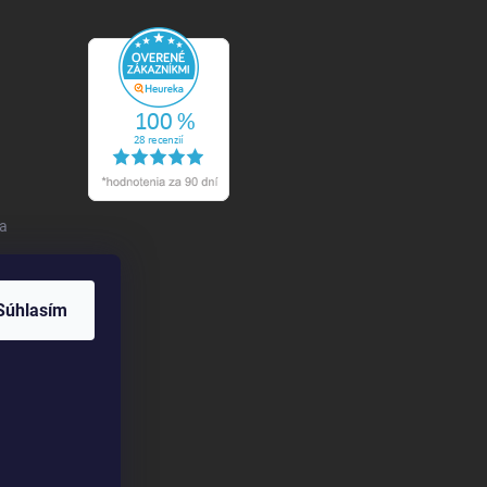
 a
Súhlasím