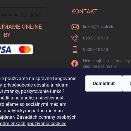
KONTAKT
JÍMAME ONLINE
kukali
@
kukali.sk
TBY
0903 810 913
0903 810 913
Nenechajte si ujsť novinky
sledujte nás na FB
kukalishop
ie používame na správne fungovanie
Odmietnuť
ky, prispôsobenie obsahu a reklám
i stránky, poskytovanie funkcií
médií a na analýzu návštevnosti
ž zdieľame so sociálnymi médiami,
a analytickými partnermi. Viac
ájdete v
Zásadách ochrany osobných
odmienkach používania cookies
.