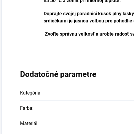
na 30 °C a žehliť pri miernej teplote.
Doprajte svojej parádnici kúsok plný lásky
srdiečkami je jasnou voľbou pre pohodlie a
Zvoľte správnu veľkosť a urobte radosť s
Dodatočné parametre
Kategória
:
Farba
:
Materiál
: