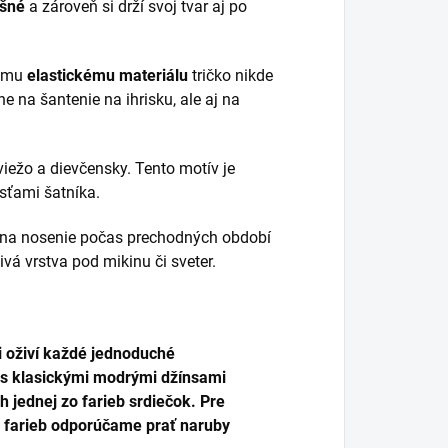
ušné
a zároveň si drží svoj tvar aj po
nému
elastickému materiálu
tričko nikde
ne na šantenie na ihrisku, ale aj na
iežo a dievčensky. Tento motív je
sťami šatníka.
o na nosenie počas prechodných období
jivá vrstva pod mikinu či sveter.
i oživí každé jednoduché
 s klasickými modrými džínsami
 jednej zo farieb srdiečok. Pre
ti farieb odporúčame prať naruby