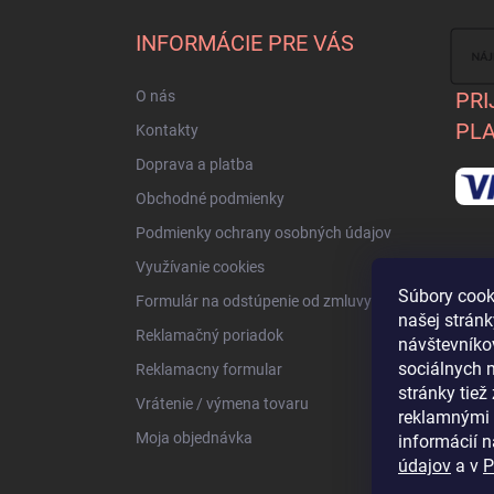
p
ä
INFORMÁCIE PRE VÁS
t
i
O nás
PRI
e
PLA
Kontakty
Doprava a platba
Obchodné podmienky
Podmienky ochrany osobných údajov
Využívanie cookies
Súbory cook
Formulár na odstúpenie od zmluvy
našej strán
Reklamačný poriadok
návštevníkov
sociálnych 
Reklamacny formular
stránky tie
Vrátenie / výmena tovaru
reklamnými 
Moja objednávka
informácií n
údajov
a v
P