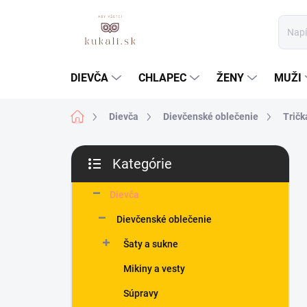
Prejsť
na
obsah
DIEVČA
CHLAPEC
ŽENY
MUŽI
Domov
Dievča
Dievčenské oblečenie
Tričk
B
Kategórie
o
Preskočiť
č
kategórie
n
Dievča
ý
Dievčenské oblečenie
p
a
Šaty a sukne
n
Mikiny a vesty
e
l
Súpravy