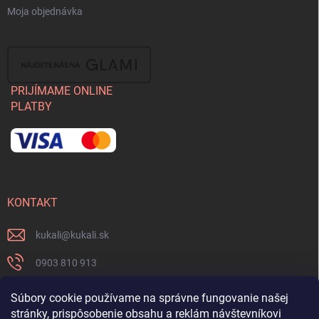
Moja objednávka
PRIJÍMAME ONLINE
PLATBY
KONTAKT
kukali
@
kukali.sk
0903 810 913
0903 810 913
Súbory cookie používame na správne fungovanie našej
stránky, prispôsobenie obsahu a reklám návštevníkovi
Nenechajte si ujsť novinky a sledujte nás na FB