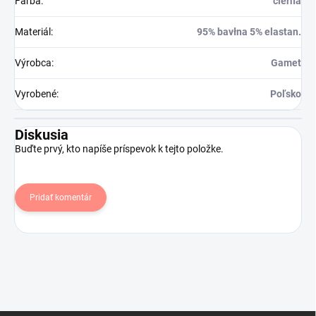
Farba
:
čierna
Materiál
:
95% bavłna 5% elastan.
Výrobca
:
Gamet
Vyrobené
:
Poľsko
Diskusia
Buďte prvý, kto napíše príspevok k tejto položke.
Pridať komentár