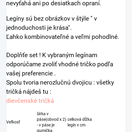
nevyťahá ani po desiatkach opraní.
Legíny sú bez obrázkov v štýle " v
jednoduchosti je krása".
Ľahko kombinovateľné a veľmi pohodlné.
Doplňťe set ! K vybraným legínam
odporúčame zvoliť vhodné tričko podľa
vašej preferencie .
Spolu tvoria nerozlučnú dvojicu : všetky
tričká nájdeš tu :
dievčenské tričká
šírka v
páse(obvod x 2)
celková dĺžka
Veľkosť
- v páse je
legín v cm
gumička