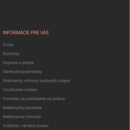
Z
á
p
ä
t
i
INFORMÁCIE PRE VÁS
e
O nás
Kontakty
Doprava a platba
Obchodné podmienky
Podmienky ochrany osobných údajov
Využívanie cookies
Formulár na odstúpenie od zmluvy
Reklamačný poriadok
Reklamacny formular
Vrátenie / výmena tovaru