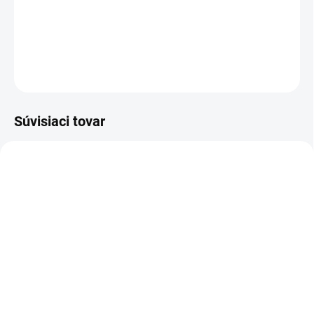
Dievčenské rebrované legíny v super kvalite.
DETAILNÉ INFORMÁCIE
OPÝTAŤ SA
Súvisiaci tovar