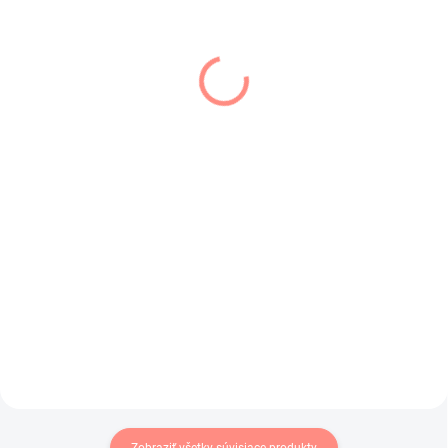
SKLADOM
SKLADOM
(1 KS)
(1 KS)
Dievčenský pletený
Dievčenská mikina
svetrík svetlo ružový
ružová Nelly
€16,50
€17
€13,41 bez DPH
€13,82 bez DPH
Pletený dievčenský svetrík s
Štýlová dievčenská mikina s
ozdobnými rukávmi .
topánkami.
Zobraziť všetky súvisiace produkty