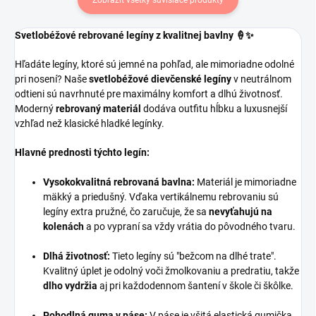
Svetlobéžové rebrované legíny z kvalitnej bavlny 🍦✨
Hľadáte legíny, ktoré sú jemné na pohľad, ale mimoriadne odolné
pri nosení? Naše
svetlobéžové dievčenské legíny
v neutrálnom
odtieni sú navrhnuté pre maximálny komfort a dlhú životnosť.
Moderný
rebrovaný materiál
dodáva outfitu hĺbku a luxusnejší
vzhľad než klasické hladké legínky.
Hlavné prednosti týchto legín:
Vysokokvalitná rebrovaná bavlna:
Materiál je mimoriadne
mäkký a priedušný. Vďaka vertikálnemu rebrovaniu sú
legíny extra pružné, čo zaručuje, že sa
nevyťahujú na
kolenách
a po vypraní sa vždy vrátia do pôvodného tvaru.
Dlhá životnosť:
Tieto legíny sú "bežcom na dlhé trate".
Kvalitný úplet je odolný voči žmolkovaniu a predratiu, takže
dlho vydržia
aj pri každodennom šantení v škole či škôlke.
Pohodlná guma v páse:
V páse je všitá elastická gumička,