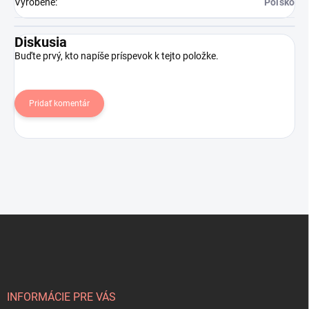
Vyrobené
:
Poľsko
Diskusia
Buďte prvý, kto napíše príspevok k tejto položke.
Pridať komentár
Z
á
p
ä
t
i
INFORMÁCIE PRE VÁS