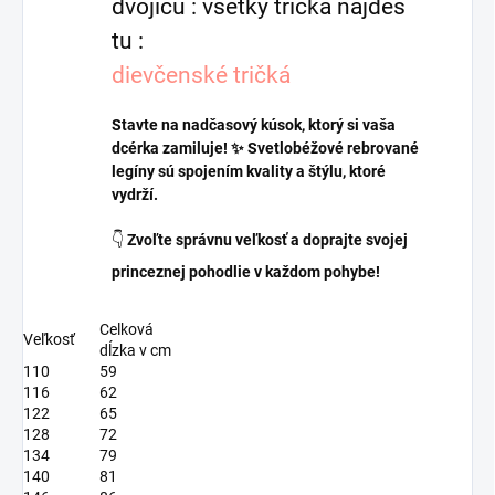
dvojicu : všetky tričká nájdeš
tu :
dievčenské tričká
Stavte na nadčasový kúsok, ktorý si vaša
dcérka zamiluje! ✨ Svetlobéžové rebrované
legíny sú spojením kvality a štýlu, ktoré
vydrží.
👇
Zvoľte správnu veľkosť a doprajte svojej
princeznej pohodlie v každom pohybe!
Celková
Veľkosť
dĺzka v cm
110
59
116
62
122
65
128
72
134
79
140
81