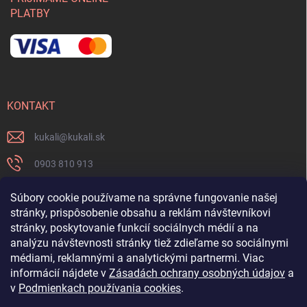
PLATBY
KONTAKT
kukali
@
kukali.sk
0903 810 913
0903 810 913
Súbory cookie používame na správne fungovanie našej
stránky, prispôsobenie obsahu a reklám návštevníkovi
Nenechajte si ujsť novinky a sledujte nás na FB
stránky, poskytovanie funkcií sociálnych médií a na
analýzu návštevnosti stránky tiež zdieľame so sociálnymi
kukalishop
médiami, reklamnými a analytickými partnermi. Viac
informácií nájdete v
Zásadách ochrany osobných údajov
a
v
Podmienkach používania cookies
.