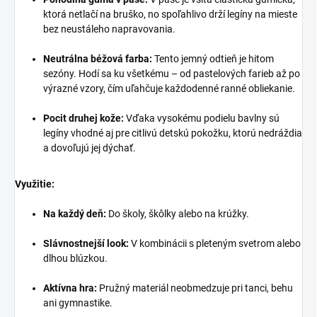
ktorá netlačí na bruško, no spoľahlivo drží legíny na mieste
bez neustáleho napravovania.
Neutrálna béžová farba:
Tento jemný odtieň je hitom
sezóny. Hodí sa ku všetkému – od pastelových farieb až po
výrazné vzory, čím uľahčuje každodenné ranné obliekanie.
Pocit druhej kože:
Vďaka vysokému podielu bavlny sú
legíny vhodné aj pre citlivú detskú pokožku, ktorú nedráždia
a dovoľujú jej dýchať.
Využitie:
Na každý deň:
Do školy, škôlky alebo na krúžky.
Slávnostnejší look:
V kombinácii s pleteným svetrom alebo
dlhou blúzkou.
Aktívna hra:
Pružný materiál neobmedzuje pri tanci, behu
ani gymnastike.