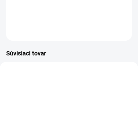
Dievčenské rebrované legíny v super kvalite.
DETAILNÉ INFORMÁCIE
OPÝTAŤ SA
Súvisiaci tovar