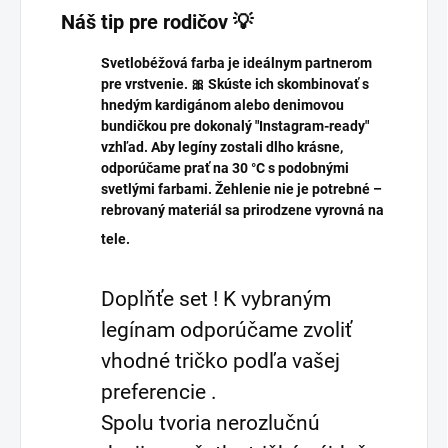
Náš tip pre rodičov 💡
Svetlobéžová farba je ideálnym partnerom
pre vrstvenie. 🎀 Skúste ich skombinovať s
hnedým kardigánom alebo denimovou
bundičkou pre dokonalý "Instagram-ready"
vzhľad. Aby legíny zostali dlho krásne,
odporúčame prať na 30 °C s podobnými
svetlými farbami. Žehlenie nie je potrebné –
rebrovaný materiál sa prirodzene vyrovná na
tele.
Doplňťe set ! K vybraným
legínam odporúčame zvoliť
vhodné tričko podľa vašej
preferencie .
Spolu tvoria nerozlučnú