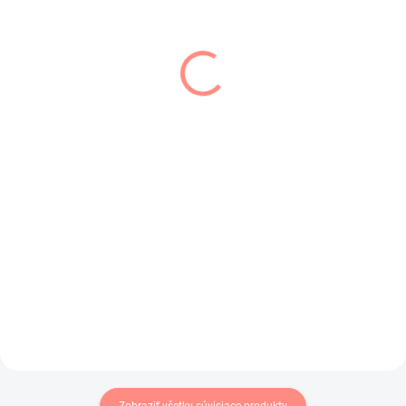
SKLADOM
SKLADOM
(1 KS)
(1 KS)
Detská zateplená
Dievčenská mikina
mikina svetlo modrá
ružová Nelly
€14,50
€17
€11,79 bez DPH
€13,82 bez DPH
Hrejivá teplučká mikina v jemnej
Štýlová dievčenská mikina s
svetlo modrej farbe .
topánkami.
Zobraziť všetky súvisiace produkty