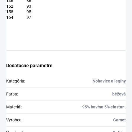
146
86
152
93
158
95
164
97
Dodatočné parametre
Kategória
:
Nohavice a legíny
Farba
:
béžová
Materiál
:
95% bavłna 5% elastan.
Výrobca
:
Gamet