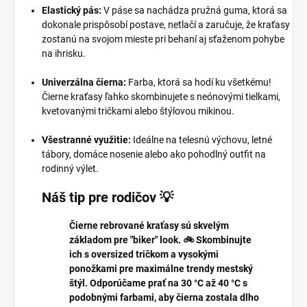
Elastický pás:
V páse sa nachádza pružná guma, ktorá sa
dokonale prispôsobí postave, netlačí a zaručuje, že kraťasy
zostanú na svojom mieste pri behaní aj sťaženom pohybe
na ihrisku.
Univerzálna čierna:
Farba, ktorá sa hodí ku všetkému!
Čierne kraťasy ľahko skombinujete s neónovými tielkami,
kvetovanými tričkami alebo štýlovou mikinou.
Všestranné využitie:
Ideálne na telesnú výchovu, letné
tábory, domáce nosenie alebo ako pohodlný outfit na
rodinný výlet.
Náš tip pre rodičov 💡
Čierne rebrované kraťasy sú skvelým
základom pre "biker" look. 🚲 Skombinujte
ich s oversized tričkom a vysokými
ponožkami pre maximálne trendy mestský
štýl. Odporúčame prať na 30 °C až 40 °C s
podobnými farbami, aby čierna zostala dlho