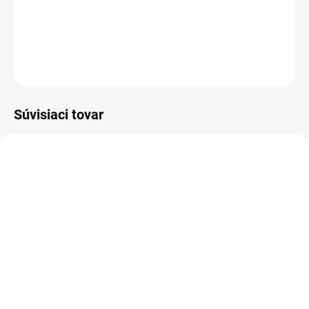
Pohodlné dievčenské kraťase v klasickej čiernej farbe .
DETAILNÉ INFORMÁCIE
OPÝTAŤ SA
Súvisiaci tovar