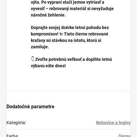
sýta. Po vypraní stačí jemne vytriasť a
vyvesiť – rebrovaný materiál si nevyžaduje
náročné žehlenie.
Doprajte svojej dcérke letnú pohodu bez
kompromisov! ✨ Tieto čierne rebrované
kraťasy sú stávkou na istotu, ktorú si
zamiluje.
👇
Zvoľte potrebnú veľkosť a doplňte letnú
výbavu ešte dnes!
Dodatočné parametre
Kategória
:
Nohavice a legíny
Farba
:
čierna