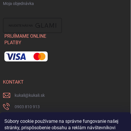
Moja objednávka
PRIJÍMAME ONLINE
PLATBY
KONTAKT
kukali
@
kukali.sk
0903 810 913
0903 810 913
Súbory cookie používame na správne fungovanie našej
stránky, prispôsobenie obsahu a reklám návštevníkovi
Nenechajte si ujsť novinky a sledujte nás na FB