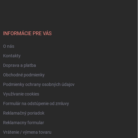
á
p
ä
t
i
INFORMÁCIE PRE VÁS
e
O nás
Kontakty
Doprava a platba
Obchodné podmienky
Podmienky ochrany osobných údajov
Využívanie cookies
Formulár na odstúpenie od zmluvy
Reklamačný poriadok
Reklamacny formular
Vrátenie / výmena tovaru