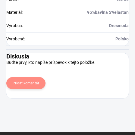
Materiál
:
95%bavlna 5%elastan
Výrobca
:
Dresmoda
Vyrobené
:
Poľsko
Diskusia
Buďte prvý, kto napíše príspevok k tejto položke.
Pridať komentár
Z