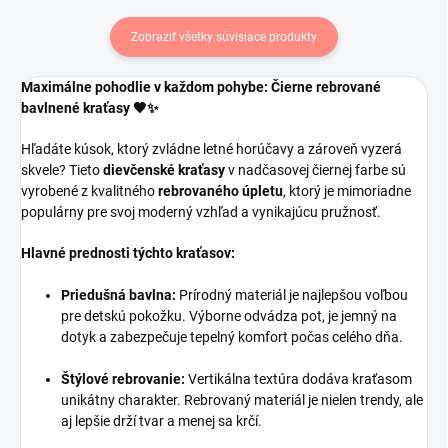
Zobraziť všetky súvisiace produkty
Maximálne pohodlie v každom pohybe: Čierne rebrované
bavlnené kraťasy 🖤✨
Hľadáte kúsok, ktorý zvládne letné horúčavy a zároveň vyzerá
skvele? Tieto
dievčenské kraťasy
v nadčasovej čiernej farbe sú
vyrobené z kvalitného
rebrovaného úpletu
, ktorý je mimoriadne
populárny pre svoj moderný vzhľad a vynikajúcu pružnosť.
Hlavné prednosti týchto kraťasov:
Priedušná bavlna:
Prírodný materiál je najlepšou voľbou
pre detskú pokožku. Výborne odvádza pot, je jemný na
dotyk a zabezpečuje tepelný komfort počas celého dňa.
Štýlové rebrovanie:
Vertikálna textúra dodáva kraťasom
unikátny charakter. Rebrovaný materiál je nielen trendy, ale
aj lepšie drží tvar a menej sa krčí.