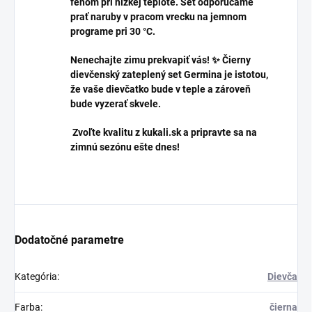
fénom pri nízkej teplote. Set odporúčame
prať naruby v pracom vrecku na jemnom
programe pri 30 °C.
Nenechajte zimu prekvapiť vás! ✨ Čierny
dievčenský zateplený set Germina je istotou,
že vaše dievčatko bude v teple a zároveň
bude vyzerať skvele.
Zvoľte kvalitu z kukali.sk a pripravte sa na
zimnú sezónu ešte dnes!
Dodatočné parametre
Kategória
:
Dievča
Farba
:
čierna