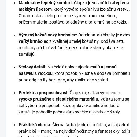
Maximálny tepelný komfort:
Čiapka je vo vnútri
zateplená
mäkkým fleesom
, ktorý vytvára spoľahlivú izolačnú vrstvu.
Chráni ušká a čelo pred mrazivým vetrom a snehom,
pričom materiál zostáva priedušný a príjemný na pokožku.
Výrazný kožušinový brmbolec:
Dominantou čiapky je
extra
veľký brmbolec
z kvalitnej umelej kožušiny. Dodáva setu
moderný a "chic" vzhľad, ktorý si mladé slečny okamžite
zamilujú.
Štýlový detail:
Na čele čiapky nájdete
malú a jemnú
nášivku s vločkou
, ktorá pôsobí vkusne a dodáva kompletu
punc originality bez toho, aby rušila jeho vzhľad.
Perfektná prispôsobivosť:
Čiapka aj šál sú vyrobené z
vysoko pružného a elastického materiálu
. Vďaka tomu sa
set výborne prispôsobí každej hlavičke, nikde netlačí a
zaručuje pohodlie počas sánkovačky aj cesty do školy.
Praktická čierna:
Čierna farba je nielen módna, ale aj veľmi
praktická – menej na nej vidieť nečistoty a fantasticky ladí s