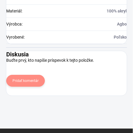
Materiál
:
100% akryl
Výrobca
:
Agbo
Vyrobené
:
Poľsko
Diskusia
Buďte prvý, kto napíše príspevok k tejto položke.
Pridať komentár
Z