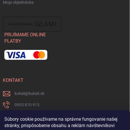
Moja objednávka
PRIJÍMAME ONLINE
PLATBY
KONTAKT
kukali
@
kukali.sk
0903 810 913
0903 810 913
Súbory cookie používame na správne fungovanie našej
stránky, prispôsobenie obsahu a reklám návštevníkovi
Nenechajte si ujsť novinky a sledujte nás na FB