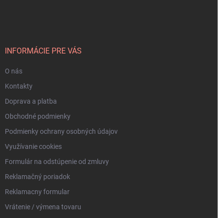
á
p
ä
t
i
INFORMÁCIE PRE VÁS
e
O nás
Kontakty
Doprava a platba
Obchodné podmienky
Podmienky ochrany osobných údajov
Využívanie cookies
Formulár na odstúpenie od zmluvy
Reklamačný poriadok
Reklamacny formular
Vrátenie / výmena tovaru