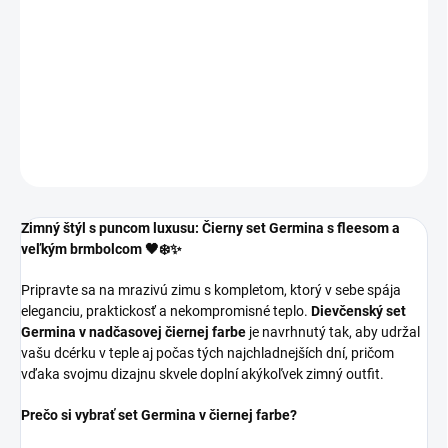
−
+
Pridať do košíka
Štýlový dievčenský zimný komplet v čiernej farbe .
DETAILNÉ INFORMÁCIE
OPÝTAŤ SA
Zimný štýl s puncom luxusu: Čierny set Germina s fleesom a
veľkým brmbolcom 🖤❄️✨
Pripravte sa na mrazivú zimu s kompletom, ktorý v sebe spája
eleganciu, praktickosť a nekompromisné teplo.
Dievčenský set
Germina v nadčasovej čiernej farbe
je navrhnutý tak, aby udržal
vašu dcérku v teple aj počas tých najchladnejších dní, pričom
vďaka svojmu dizajnu skvele doplní akýkoľvek zimný outfit.
Prečo si vybrať set Germina v čiernej farbe?