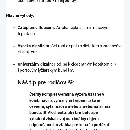
akoukoľvek farbou zimnej bundy.
Hlavné výhody:
Zateplenie fleesom:
Záruka tepla aj pri mínusových
teplotách.
Vysoká elasticita:
Set rastie spolu s dieťaťom a zachováva
si svoj tvar.
Univerzálny dizajn:
Hodí sa k elegantným kabátom aj k
športovým lyžiarskym bundám.
Náš tip pre rodičov 💡
Čierny komplet Germina vyzerá úžasne v
kombinácii s výraznými farbami, ako je
červená, sýta ružová alebo strieborná zimná
bunda. 🎀 Ak chcete, aby brmbolec po
vybalení získal svoj maximálny objem,
odporúčame ho zľahka pretrepať a prefúkať