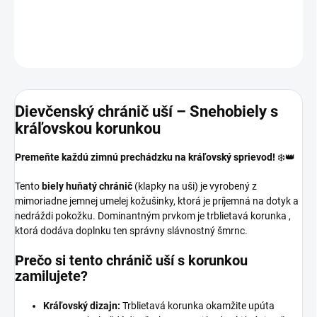
DETAILNÉ INFORMÁCIE
OPÝTAŤ SA
Dievčenský chránič uší – Snehobiely s
kráľovskou korunkou
Premeňte každú zimnú prechádzku na kráľovský sprievod!
❄️👑
Tento
biely huňatý chránič
(klapky na uši) je vyrobený z
mimoriadne jemnej umelej kožušinky, ktorá je príjemná na dotyk a
nedráždi pokožku. Dominantným prvkom je trblietavá korunka ,
ktorá dodáva doplnku ten správny slávnostný šmrnc.
Prečo si tento chránič uší s korunkou
zamilujete?
Kráľovský dizajn:
Trblietavá korunka okamžite upúta