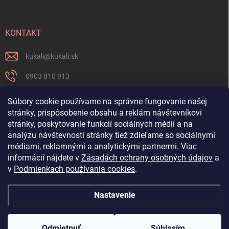
KONTAKT
kukali
@
kukali.sk
0903 810 913
0903 810 913
Súbory cookie používame na správne fungovanie našej
stránky, prispôsobenie obsahu a reklám návštevníkovi
Nenechajte si ujsť novinky a sledujte nás na FB
stránky, poskytovanie funkcií sociálnych médií a na
analýzu návštevnosti stránky tiež zdieľame so sociálnymi
kukalishop
médiami, reklamnými a analytickými partnermi. Viac
informácií nájdete v
Zásadách ochrany osobných údajov
a
v
Podmienkach používania cookies
.
Nastavenie
Copyright 2026
www.kukali.sk
. Všetky práva vyhradené.
Upraviť nastavenie
cookies
Odmietnuť
Súhlasím