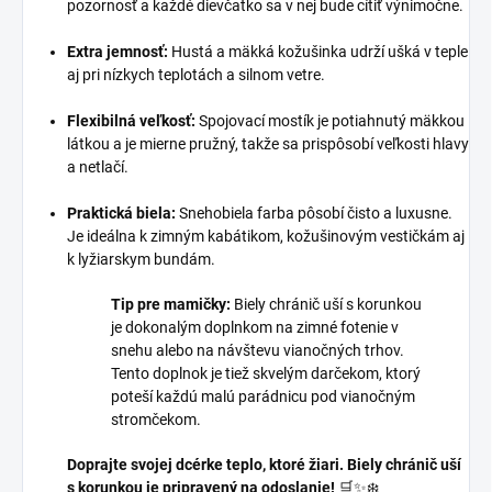
pozornosť a každé dievčatko sa v nej bude cítiť výnimočne.
Extra jemnosť:
Hustá a mäkká kožušinka udrží ušká v teple
aj pri nízkych teplotách a silnom vetre.
Flexibilná veľkosť:
Spojovací mostík je potiahnutý mäkkou
látkou a je mierne pružný, takže sa prispôsobí veľkosti hlavy
a netlačí.
Praktická biela:
Snehobiela farba pôsobí čisto a luxusne.
Je ideálna k zimným kabátikom, kožušinovým vestičkám aj
k lyžiarskym bundám.
Tip pre mamičky:
Biely chránič uší s korunkou
je dokonalým doplnkom na zimné fotenie v
snehu alebo na návštevu vianočných trhov.
Tento doplnok je tiež skvelým darčekom, ktorý
poteší každú malú parádnicu pod vianočným
stromčekom.
Doprajte svojej dcérke teplo, ktoré žiari. Biely chránič uší
s korunkou je pripravený na odoslanie!
🛒✨❄️