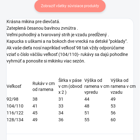
Zobraziť všetky súvisiace produkty
Krásna mikina pre dievčatá.
Zateplená česanou bavlnou zvnútra .
Veľmi pohodlný a tvarovaný strih je vzadu predĺžený .
Kapucka s uškami a na bokoch dve vrecká na detské "poklady".
Ak vaše dieťa nosí napríklad veľkosť 98 tak vždy odporúčame
vziať o číslo väčšiu veľkosť (104/110)- rukávy sa dajú pohodlne
vyhrnúť a ponosíte si mikinku viac sezón.
Šírka v páse
Výška od
Výška od
Rukáv v cm
Veľkosť
v cm (obvod
ramena v cm
ramena v cm
od ramena
x 2 )
vpredu
vzadu
92/98
38
31
44
49
104/110
41
33
48
53
116/122
45
34
51
56
128/134
49
36
55
60