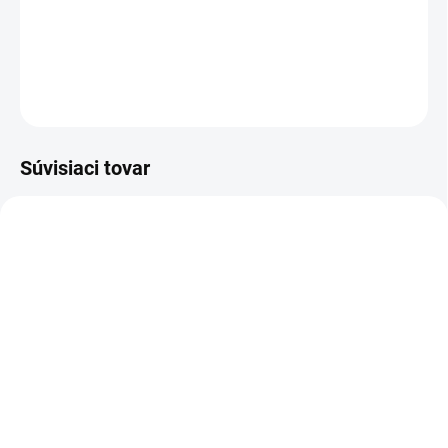
farbe.
DETAILNÉ INFORMÁCIE
OPÝTAŤ SA
Súvisiaci tovar