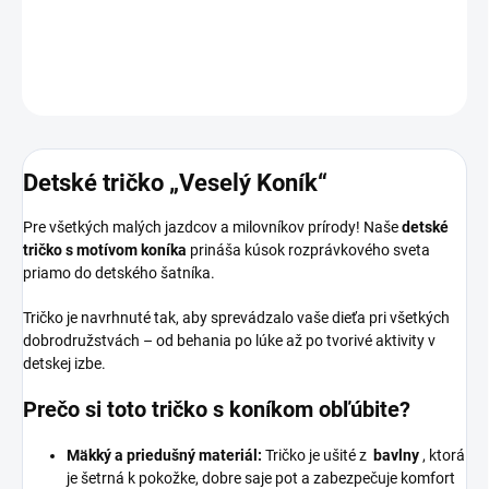
DETAILNÉ INFORMÁCIE
OPÝTAŤ SA
Detské tričko „Veselý Koník“
Pre všetkých malých jazdcov a milovníkov prírody! Naše
detské
tričko s motívom koníka
prináša kúsok rozprávkového sveta
priamo do detského šatníka.
Tričko je navrhnuté tak, aby sprevádzalo vaše dieťa pri všetkých
dobrodružstvách – od behania po lúke až po tvorivé aktivity v
detskej izbe.
Prečo si toto tričko s koníkom obľúbite?
Mäkký a priedušný materiál:
Tričko je ušité z
bavlny
, ktorá
je šetrná k pokožke, dobre saje pot a zabezpečuje komfort