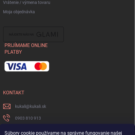
Vrátenie / výmena tovaru
Moja objednávka
PRIJÍMAME ONLINE
PLATBY
KONTAKT
kukali
@
kukali.sk
0903 810 913
0903 810 913
Súbory cookie používame na správne fungovanie našej