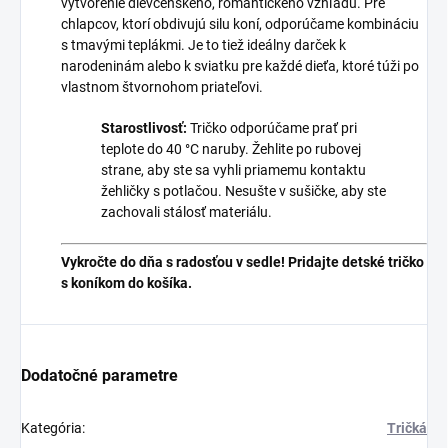
vytvorenie dievčenského, romantického vzhľadu. Pre
chlapcov, ktorí obdivujú silu koní, odporúčame kombináciu
s tmavými teplákmi. Je to tiež ideálny darček k
narodeninám alebo k sviatku pre každé dieťa, ktoré túži po
vlastnom štvornohom priateľovi.
Starostlivosť:
Tričko odporúčame prať pri
teplote do 40 °C naruby. Žehlite po rubovej
strane, aby ste sa vyhli priamemu kontaktu
žehličky s potlačou. Nesušte v sušičke, aby ste
zachovali stálosť materiálu.
Vykročte do dňa s radosťou v sedle! Pridajte detské tričko
s koníkom do košíka.
Dodatočné parametre
Kategória
:
Tričká