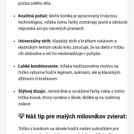
počas celého dňa.
Kvalitná potlač:
Motív koníka je spracovaný trvácnou
technológiou, vďaka čomu farby zostávajú jasné a obrázok
nepraská ani po viacerých praniach.
Univerzálny strih:
Klasický strih s krátkym rukávom a
elastickým lemom okolo krku zaručuje, že sa dieťa v tričku
cíti slobodne a nič ho neobmedzuje v pohybe.
Ľahké kombinovanie:
Vďaka nadčasovému motívu sa
tričko výborne hodí k legínam, sukniam, ale aj klasickým
džínsom či kraťasom.
Štýlový dizajn:
Jemné línie a vyvážené farby robia z tohto
trička kúsok, ktorý vynikne v škole, škôlke aj na rodinnej
oslave.
💡 Náš tip pre malých milovníkov zvierat:
Tričko s koníkom sa skvele hodí k našim sukničkám pre