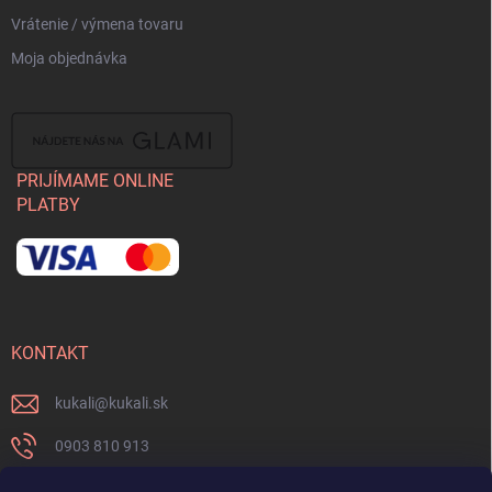
Vrátenie / výmena tovaru
Moja objednávka
PRIJÍMAME ONLINE
PLATBY
KONTAKT
kukali
@
kukali.sk
0903 810 913
0903 810 913