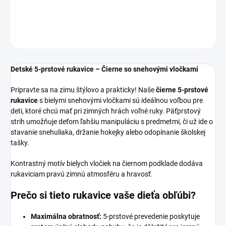
DETAILNÉ INFORMÁCIE
OPÝTAŤ SA
Detské 5-prstové rukavice – Čierne so snehovými vločkami
Pripravte sa na zimu štýlovo a prakticky! Naše
čierne 5-prstové
rukavice
s bielymi snehovými vločkami sú ideálnou voľbou pre
deti, ktoré chcú mať pri zimných hrách voľné ruky. Päťprstový
strih umožňuje deťom ľahšiu manipuláciu s predmetmi, či už ide o
stavanie snehuliaka, držanie hokejky alebo odopínanie školskej
tašky.
Kontrastný motív bielych vločiek na čiernom podklade dodáva
rukaviciam pravú zimnú atmosféru a hravosť.
Prečo si tieto rukavice vaše dieťa obľúbi?
Maximálna obratnosť:
5-prstové prevedenie poskytuje