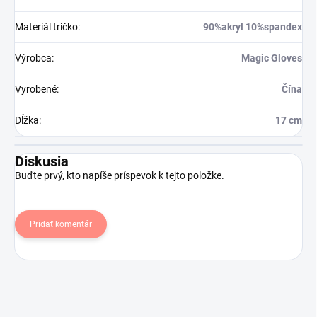
Materiál tričko
:
90%akryl 10%spandex
Výrobca
:
Magic Gloves
Vyrobené
:
Čína
Dĺžka
:
17 cm
Diskusia
Buďte prvý, kto napíše príspevok k tejto položke.
Pridať komentár