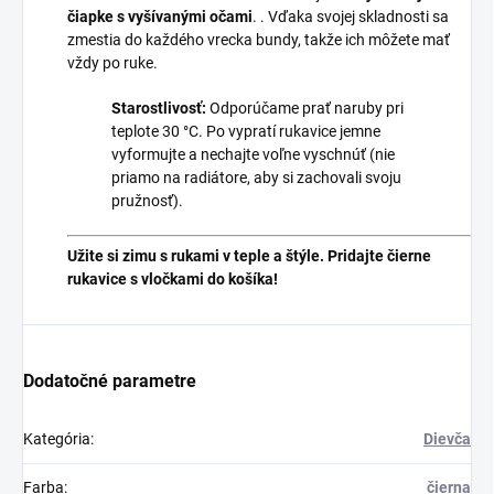
čiapke s vyšívanými očami
. . Vďaka svojej skladnosti sa
zmestia do každého vrecka bundy, takže ich môžete mať
vždy po ruke.
Starostlivosť:
Odporúčame prať naruby pri
teplote 30 °C. Po vypratí rukavice jemne
vyformujte a nechajte voľne vyschnúť (nie
priamo na radiátore, aby si zachovali svoju
pružnosť).
Užite si zimu s rukami v teple a štýle. Pridajte čierne
rukavice s vločkami do košíka!
Dodatočné parametre
Kategória
:
Dievča
Farba
:
čierna