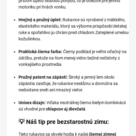
prstom úplnú slobodu pohybu, čo je dôležité pre jemnú
motoriku pri hrách vonku.
Hrejivý a pružný úplet:
Rukavice sú vyrobené z mäkkého,
elastického materiálu, ktorý sa výborne prispôsobí detskej
ruke a spoľahlivo ju chráni pred chladom.Zateplené umelou
kožušinkou.
Praktická čierna farba:
Čierny podklad je veľmi vďačný na
údržbu, pretože na ňom menej vidno bežné nečistoty z
vonkajšieho prostredia.
Pružný patent na zápästí:
Široký a jemný lem okolo
zápästia zaisťuje, že rukavice neskĺznu a dovnútra sa
nedostane sneh ani mrazivý vietor.
Unisex dizajn:
Vďaka neutrálnej čierno-bielym kombinácii
sú vhodné pre
chlapcov aj dievčatá
.
💡 Náš tip pre bezstarostnú zimu:
Tieto rukavice sa skvele hodia k našej
čiernej zimnej