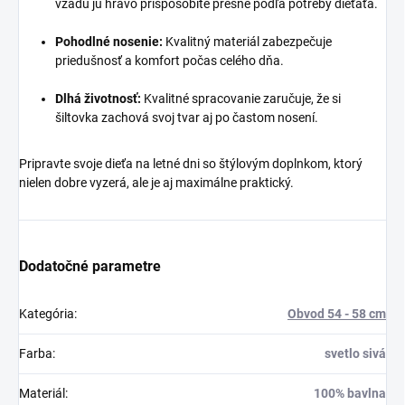
vzadu ju hravo prispôsobíte presne podľa potreby dieťaťa.
Pohodlné nosenie:
Kvalitný materiál zabezpečuje
priedušnosť a komfort počas celého dňa.
Dlhá životnosť:
Kvalitné spracovanie zaručuje, že si
šiltovka zachová svoj tvar aj po častom nosení.
Pripravte svoje dieťa na letné dni so štýlovým doplnkom, ktorý
nielen dobre vyzerá, ale je aj maximálne praktický.
Dodatočné parametre
Kategória
:
Obvod 54 - 58 cm
Farba
:
svetlo sivá
Materiál
:
100% bavlna