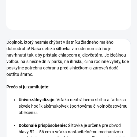
DETAILNÉ INFORMÁCIE
OPÝTAŤ SA
Doplnok, ktorý nesmie chýbať v šatníku žiadneho malého
dobrodruha! Naša detská šiltovka v modernom strihu je
navrhnutá tak, aby pristala chlapcom aj dievčatám. Je ideálnou
voľbou na slnečné dni v parku, na ihrisku, či na rodinné výlety, kde
poskytne potrebnú ochranu pred slniečkom a zároveň dodá
outfitu šmrnc.
Prečo si ju zamilujete:
Univerzálny dizajn:
Vďaka neutrálnemu strihu a farbe sa
skvele hodí k akémukoľvek športovému či voľnočasovému
oblečeniu.
Dokonalé prispôsobenie:
Šiltovka je určená pre obvod
hlavy 52 – 56 cm a vďaka nastaviteľnému mechanizmu