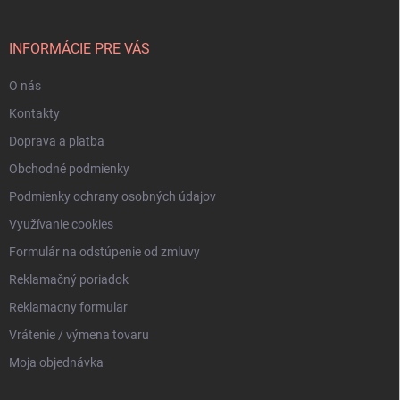
ä
t
i
INFORMÁCIE PRE VÁS
e
O nás
Kontakty
Doprava a platba
Obchodné podmienky
Podmienky ochrany osobných údajov
Využívanie cookies
Formulár na odstúpenie od zmluvy
Reklamačný poriadok
Reklamacny formular
Vrátenie / výmena tovaru
Moja objednávka