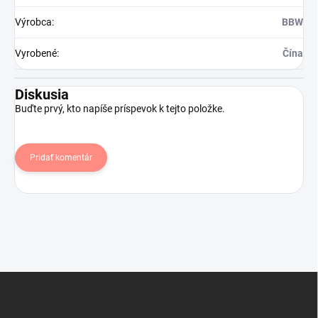
Výrobca
:
BBW
Vyrobené
:
Čína
Diskusia
Buďte prvý, kto napíše príspevok k tejto položke.
Pridať komentár
Z
á
p