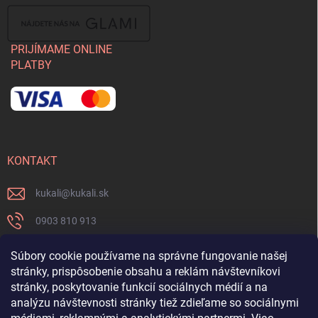
PRIJÍMAME ONLINE
PLATBY
KONTAKT
kukali
@
kukali.sk
0903 810 913
0903 810 913
Súbory cookie používame na správne fungovanie našej
stránky, prispôsobenie obsahu a reklám návštevníkovi
Nenechajte si ujsť novinky a sledujte nás na FB
stránky, poskytovanie funkcií sociálnych médií a na
analýzu návštevnosti stránky tiež zdieľame so sociálnymi
kukalishop