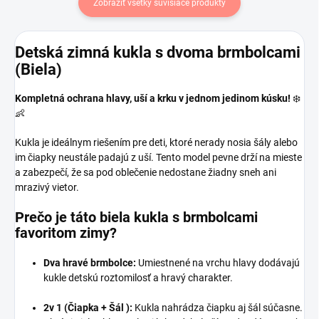
Zobraziť všetky súvisiace produkty
Detská zimná kukla s dvoma brmbolcami
(Biela)
Kompletná ochrana hlavy, uší a krku v jednom jedinom kúsku!
❄️
👶
Kukla je ideálnym riešením pre deti, ktoré nerady nosia šály alebo
im čiapky neustále padajú z uší. Tento model pevne drží na mieste
a zabezpečí, že sa pod oblečenie nedostane žiadny sneh ani
mrazivý vietor.
Prečo je táto biela kukla s brmbolcami
favoritom zimy?
Dva hravé brmbolce:
Umiestnené na vrchu hlavy dodávajú
kukle detskú roztomilosť a hravý charakter.
2v 1 (Čiapka + Šál ):
Kukla nahrádza čiapku aj šál súčasne.