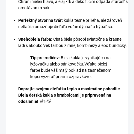
Chráni nielen hlavu, ale aj krk a dekolt, čím odpadá starosť s
omotávaním šálu.
Perfektný otvor na tvár:
kukla tesne prilieha, ale zároveň
netlačí a umožňuje dieťaťu voľne dýchať a hýbať sa.
Snehobiela farba:
Čistá biela pôsobí sviatočne a krásne
ladí s akoukoľvek farbou zimnej kombinézy alebo bundičky.
Tip pre rodičov:
Biela kukla je vynikajúca na
lyžovačku alebo sánkovačku.Vďaka bielej
farbe bude váš malý poklad na zasneženom
kopci vyzerať priam rozprávkovo.
Doprajte svojmu dieťatku teplo a maximálne pohodlie.
Biela detská kukla s brmbolcami je pripravená na
odoslanie!
🛒✨🐻