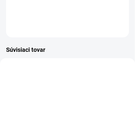
Biela detská kukla s dvoma brmbolcami .
DETAILNÉ INFORMÁCIE
OPÝTAŤ SA
Súvisiaci tovar