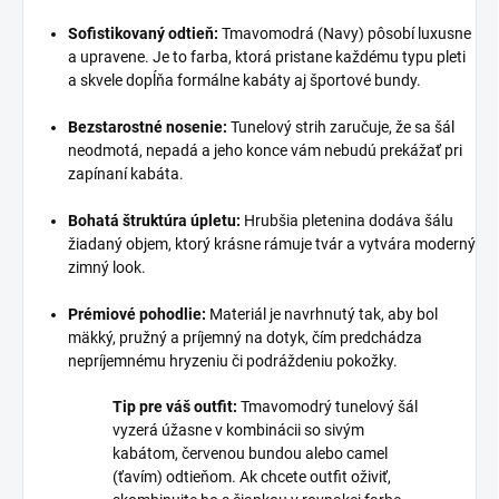
Sofistikovaný odtieň:
Tmavomodrá (Navy) pôsobí luxusne
a upravene. Je to farba, ktorá pristane každému typu pleti
a skvele dopĺňa formálne kabáty aj športové bundy.
Bezstarostné nosenie:
Tunelový strih zaručuje, že sa šál
neodmotá, nepadá a jeho konce vám nebudú prekážať pri
zapínaní kabáta.
Bohatá štruktúra úpletu:
Hrubšia pletenina dodáva šálu
žiadaný objem, ktorý krásne rámuje tvár a vytvára moderný
zimný look.
Prémiové pohodlie:
Materiál je navrhnutý tak, aby bol
mäkký, pružný a príjemný na dotyk, čím predchádza
nepríjemnému hryzeniu či podráždeniu pokožky.
Tip pre váš outfit:
Tmavomodrý tunelový šál
vyzerá úžasne v kombinácii so sivým
kabátom, červenou bundou alebo camel
(ťavím) odtieňom. Ak chcete outfit oživiť,