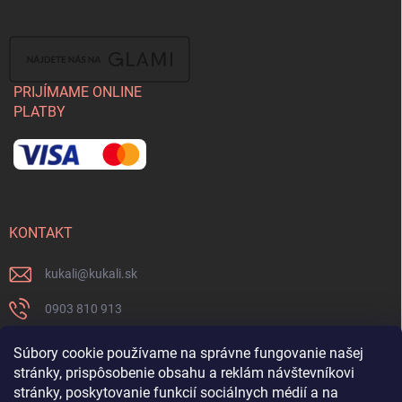
PRIJÍMAME ONLINE
PLATBY
KONTAKT
kukali
@
kukali.sk
0903 810 913
0903 810 913
Súbory cookie používame na správne fungovanie našej
stránky, prispôsobenie obsahu a reklám návštevníkovi
Nenechajte si ujsť novinky a sledujte nás na FB
stránky, poskytovanie funkcií sociálnych médií a na