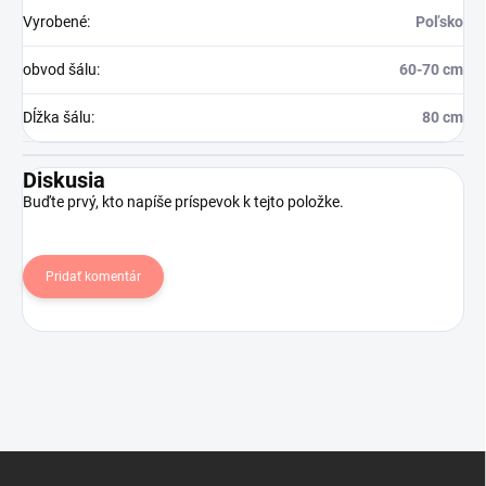
Vyrobené
:
Poľsko
obvod šálu
:
60-70 cm
Dĺžka šálu
:
80 cm
Diskusia
Buďte prvý, kto napíše príspevok k tejto položke.
Pridať komentár
Z