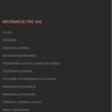
á
p
ä
t
i
INFORMÁCIE PRE VÁS
e
O nás
Kontakty
Doprava a platba
Obchodné podmienky
Podmienky ochrany osobných údajov
Využívanie cookies
Formulár na odstúpenie od zmluvy
Reklamačný poriadok
Reklamacny formular
Vrátenie / výmena tovaru
Moja objednávka