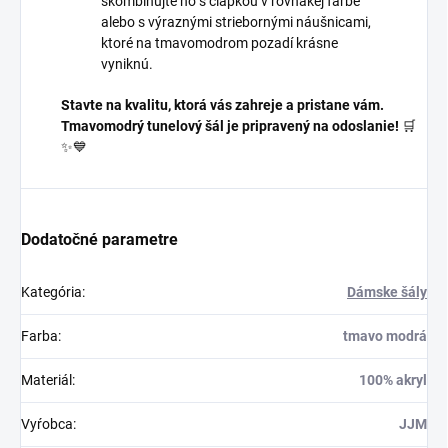
skombinujte ho s čiapkou v rovnakej farbe
alebo s výraznými striebornými náušnicami,
ktoré na tmavomodrom pozadí krásne
vyniknú.
Stavte na kvalitu, ktorá vás zahreje a pristane vám.
Tmavomodrý tunelový šál je pripravený na odoslanie!
🛒
✨💙
Dodatočné parametre
Kategória
:
Dámske šály
Farba
:
tmavo modrá
Materiál
:
100% akryl
Vyŕobca
:
JJM