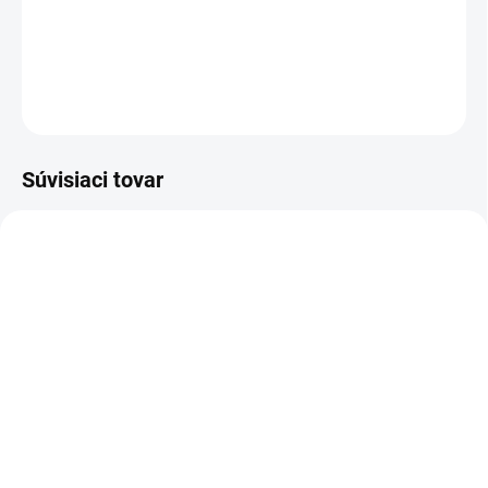
Dámsky zimný šál v tmavo modrej farbe.
DETAILNÉ INFORMÁCIE
OPÝTAŤ SA
Súvisiaci tovar
VÝPREDAJ
VÝPREDAJ