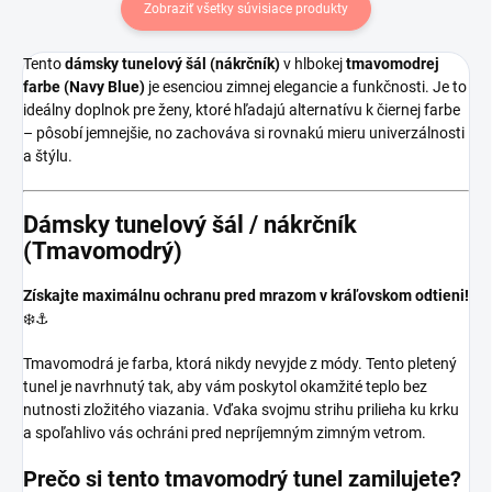
Zobraziť všetky súvisiace produkty
Tento
dámsky tunelový šál (nákrčník)
v hlbokej
tmavomodrej
farbe (Navy Blue)
je esenciou zimnej elegancie a funkčnosti. Je to
ideálny doplnok pre ženy, ktoré hľadajú alternatívu k čiernej farbe
– pôsobí jemnejšie, no zachováva si rovnakú mieru univerzálnosti
a štýlu.
Dámsky tunelový šál / nákrčník
(Tmavomodrý)
Získajte maximálnu ochranu pred mrazom v kráľovskom odtieni!
❄️⚓
Tmavomodrá je farba, ktorá nikdy nevyjde z módy. Tento pletený
tunel je navrhnutý tak, aby vám poskytol okamžité teplo bez
nutnosti zložitého viazania. Vďaka svojmu strihu prilieha ku krku
a spoľahlivo vás ochráni pred nepríjemným zimným vetrom.
Prečo si tento tmavomodrý tunel zamilujete?