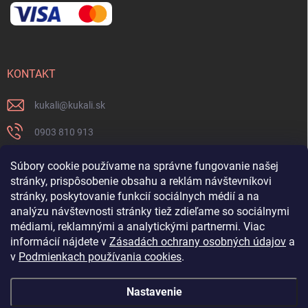
KONTAKT
kukali
@
kukali.sk
0903 810 913
0903 810 913
Súbory cookie používame na správne fungovanie našej
stránky, prispôsobenie obsahu a reklám návštevníkovi
Nenechajte si ujsť novinky a sledujte nás na FB
stránky, poskytovanie funkcií sociálnych médií a na
analýzu návštevnosti stránky tiež zdieľame so sociálnymi
kukalishop
médiami, reklamnými a analytickými partnermi. Viac
informácií nájdete v
Zásadách ochrany osobných údajov
a
v
Podmienkach používania cookies
.
Nastavenie