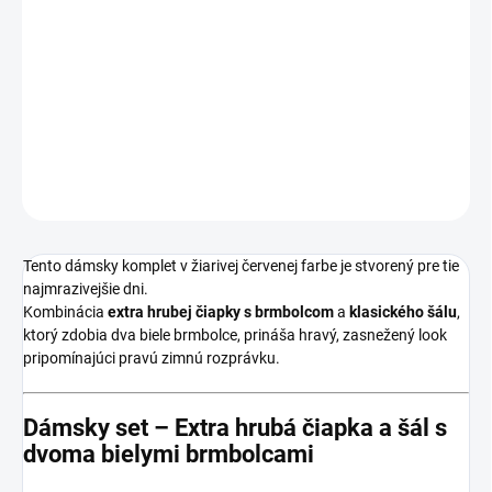
−
+
Pridať do košíka
Veľmi teplý dámsky komplet čiapka so šálom v červeno bielej
kombinácii.
DETAILNÉ INFORMÁCIE
OPÝTAŤ SA
Tento dámsky komplet v žiarivej červenej farbe je stvorený pre tie
najmrazivejšie dni.
Kombinácia
extra hrubej čiapky s brmbolcom
a
klasického šálu
,
ktorý zdobia dva biele brmbolce, prináša hravý, zasnežený look
pripomínajúci pravú zimnú rozprávku.
Dámsky set – Extra hrubá čiapka a šál s
dvoma bielymi brmbolcami