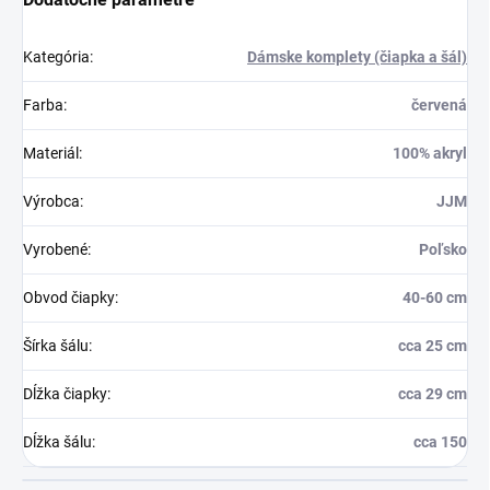
Kategória
:
Dámske komplety (čiapka a šál)
Farba
:
červená
Materiál
:
100% akryl
Výrobca
:
JJM
Vyrobené
:
Poľsko
Obvod čiapky
:
40-60 cm
Šírka šálu
:
cca 25 cm
Dĺžka čiapky
:
cca 29 cm
Dĺžka šálu
:
cca 150