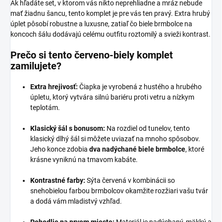
Ak hľadáte set, v ktorom vás nikto neprehliadne a mráz nebude
mať žiadnu šancu, tento komplet je pre vás ten pravý. Extra hrubý
úplet pôsobí robustne a luxusne, zatiaľ čo biele brmbolce na
koncoch šálu dodávajú celému outfitu roztomilý a svieži kontrast.
Prečo si tento červeno-biely komplet
zamilujete?
Extra hrejivosť:
Čiapka je vyrobená z hustého a hrubého
úpletu, ktorý vytvára silnú bariéru proti vetru a nízkym
teplotám.
Klasický šál s bonusom:
Na rozdiel od tunelov, tento
klasický dlhý šál si môžete uviazať na mnoho spôsobov.
Jeho konce zdobia
dva nadýchané biele brmbolce
, ktoré
krásne vyniknú na tmavom kabáte.
Kontrastné farby:
Sýta červená v kombinácii so
snehobielou farbou brmbolcov okamžite rozžiari vašu tvár
a dodá vám mladistvý vzhľad.
Pohodlie na prvom mieste:
Materiál je nadýchaný, mäkký a