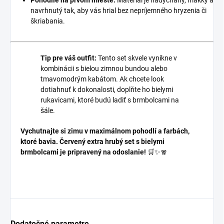
navrhnutý tak, aby vás hrial bez nepríjemného hryzenia či
škriabania.
Tip pre váš outfit:
Tento set skvele vynikne v
kombinácii s bielou zimnou bundou alebo
tmavomodrým kabátom. Ak chcete look
dotiahnuť k dokonalosti, doplňte ho bielymi
rukavicami, ktoré budú ladiť s brmbolcami na
šále.
Vychutnajte si zimu v maximálnom pohodlí a farbách,
ktoré bavia. Červený extra hrubý set s bielymi
brmbolcami je pripravený na odoslanie!
🛒✨🧣
Dodatočné parametre