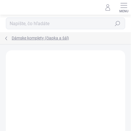
Prejsť
na
obsah
Hľadať
Dámske komplety (čiapka a šál)
Podrobnosti hodnotenia
Neohodnotené
VÝPREDAJ