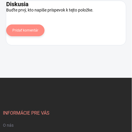
Diskusia
Buďte prvý, kto napíše príspevok k tejto položke.
Pridať komentár
Z
á
p
ä
t
i
INFORMÁCIE PRE VÁS
e
O nás