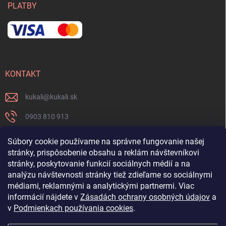
PLATBY
KONTAKT
kukali
@
kukali.sk
0903 810 913
0903 810 913
Súbory cookie používame na správne fungovanie našej
stránky, prispôsobenie obsahu a reklám návštevníkovi
Nenechajte si ujsť novinky a sledujte nás na FB
stránky, poskytovanie funkcií sociálnych médií a na
analýzu návštevnosti stránky tiež zdieľame so sociálnymi
kukalishop
médiami, reklamnými a analytickými partnermi. Viac
informácií nájdete v
Zásadách ochrany osobných údajov
a
v
Podmienkach používania cookies
.