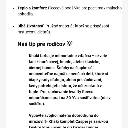
Teplo a komfort:
Fleecová podšívka pre pocit maximálneho
pohodlia.
Dlhá životnosť:
Pružný materiál, ktorý sa prispôsobí
rastúcemu dieťaťu.
Náš tip pre rodičov 💡
Khaki farba je mimoriadne vďačná – skvele
ladí k horčicovej, hnedej alebo klasickej
čiernej bunde. Šnúrky na čiapke sú
neoceniteľné najmä u menších detí, ktoré si
čiapky rady sťahujú, alebo pri sánkovaní,
kedy potrebujete istotu, že uši zostanú v
teple. Pre zachovanie kvality fleecu
odporúčame prať na 30 °C a sušiť voľne (nie v
sušičke).
Vybavte svojho malého dobrodruha do
mrazov! ✨ Khaki komplet Casper je zárukou
kvality, ktorú oceníte pri každej zimnej