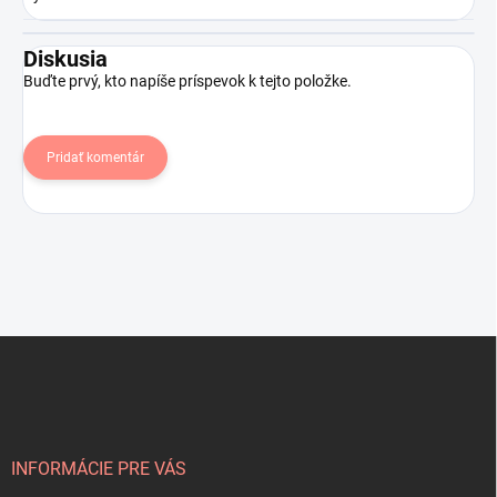
Diskusia
Buďte prvý, kto napíše príspevok k tejto položke.
Pridať komentár
Z
á
p
ä
t
i
INFORMÁCIE PRE VÁS
e