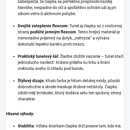
zabezpečia, že čiapka sa perfektne prispôsobí každej
hlavičke, nespadne do očí a spoľahlivo ochráni uši aj pri
silnom vetre či aktívnom pohybe.
Dvojité zateplenie fleecom:
Tunel aj čiapka sú z vnútornej
strany
podšité jemným fleecom
. Tento hrejivý materiál je
mimoriadne príjemný na dotyk, „nehryzie“ a vytvára
dokonalú tepelnú bariéru proti mrazu.
Praktický tunelový šál:
Žiadne zložité viazanie – tunel stačí
jednoducho navliecť. Krásne prilieha ku krku a bráni
vniknutiu snehu či chladu pod bundu.
Štýlový dizajn:
Khaki farba je hitom detskej módy, pôsobí
dobrodružne a skvele maskuje drobné nečistoty. Čiapku
zdobí milý brmbolec, ktorý dodáva setu ten správny zimný
charakter.
Hlavné výhody:
Stabilita:
Vďaka šnúrkam čiapka drží presne tam, kde má.