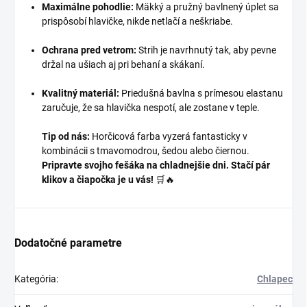
Maximálne pohodlie:
Mäkký a pružný bavlnený úplet sa
prispôsobí hlavičke, nikde netlačí a neškriabe.
Ochrana pred vetrom:
Strih je navrhnutý tak, aby pevne
držal na ušiach aj pri behaní a skákaní.
Kvalitný materiál:
Priedušná bavlna s prímesou elastanu
zaručuje, že sa hlavička nespotí, ale zostane v teple.
Tip od nás:
Horčicová farba vyzerá fantasticky v
kombinácii s tmavomodrou, šedou alebo čiernou.
Pripravte svojho fešáka na chladnejšie dni. Stačí pár
klikov a čiapočka je u vás!
🛒🔥
Dodatočné parametre
Kategória
:
Chlapec