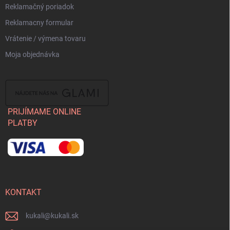
Reklamačný poriadok
Reklamacny formular
Vrátenie / výmena tovaru
Moja objednávka
PRIJÍMAME ONLINE
PLATBY
KONTAKT
kukali
@
kukali.sk