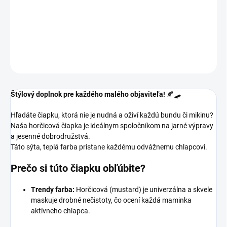
Chlapčenská čiapka na obdobia jar a jeseň .Žlto sivá kombinácia
farieb.
DETAILNÉ INFORMÁCIE
OPÝTAŤ SA
Štýlový doplnok pre každého malého objaviteľa!
🍂🛹
Hľadáte čiapku, ktorá nie je nudná a oživí každú bundu či mikinu?
Naša horčicová čiapka je ideálnym spoločníkom na jarné výpravy
a jesenné dobrodružstvá.
Táto sýta, teplá farba pristane každému odvážnemu chlapcovi.
Prečo si túto čiapku obľúbite?
Trendy farba:
Horčicová (mustard) je univerzálna a skvele
maskuje drobné nečistoty, čo ocení každá maminka
aktívneho chlapca.