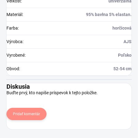
Veľkosť
:
univerzálna
Materiál
:
95% bavłna 5% elastan.
Farba
:
horčicová
Výrobca
:
AJS
Vyrobené
:
Poľsko
Obvod
:
52-54 cm
Diskusia
Buďte prvý, kto napíše príspevok k tejto položke.
Pridať komentár