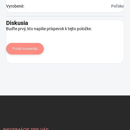
Vyrobené
:
Poľsko
Diskusia
Buďte prvý, kto napíše príspevok k tejto položke.
Pridať komentár
Z
á
p
ä
t