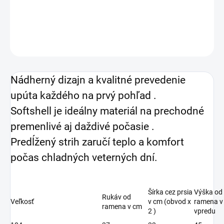
DETAILNÉ INFORMÁCIE
OPÝTAŤ SA
Nádherný dizajn a kvalitné prevedenie
upúta každého na prvý pohľad .
Softshell je ideálny materiál na prechodné
premenlivé aj daždivé počasie .
Predĺžený strih zaručí teplo a komfort
počas chladných veterných dní.
Šírka cez prsia
Výška od
Rukáv od
Veľkosť
v cm (obvod x
ramena v
ramena v cm
2 )
vpredu