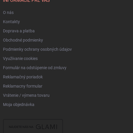
i
INFORMÁCIE PRE VÁS
e
O nás
Kontakty
Doprava a platba
Obchodné podmienky
Podmienky ochrany osobných údajov
Využívanie cookies
Formulár na odstúpenie od zmluvy
Reklamačný poriadok
Reklamacny formular
Vrátenie / výmena tovaru
Moja objednávka