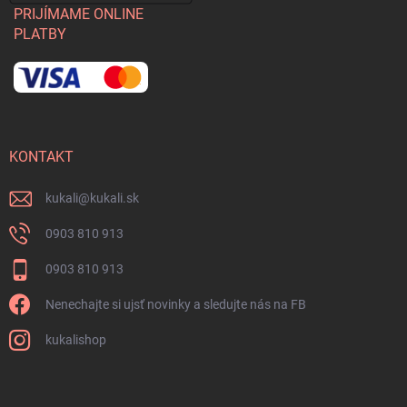
PRIJÍMAME ONLINE
PLATBY
KONTAKT
kukali
@
kukali.sk
0903 810 913
0903 810 913
Nenechajte si ujsť novinky a sledujte nás na FB
kukalishop