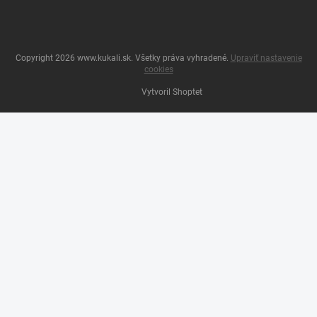
Copyright 2026
www.kukali.sk
. Všetky práva vyhradené.
Upraviť nastavenie
cookies
Vytvoril Shoptet