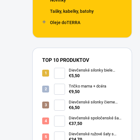
Novinky
Tašky, kabelky, batohy
Oleje doTERRA
TOP 10 PRODUKTOV
Dievčenské silonky biele
Linda
€5,50
Tričko mama + dcéra
€9,50
Dievčenské silonky čierne
Lurex
€6,50
Dievčenské spoločenské šaty
s bolerkom jemno ružové
€37,50
Dievčenské ružové šaty s
motýlikmi
€24,70