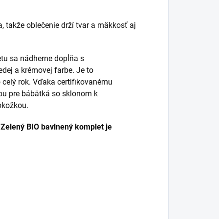
, takže oblečenie drží tvar a mäkkosť aj
tu sa nádherne dopĺňa s
ej a krémovej farbe. Je to
o celý rok. Vďaka certifikovanému
bou pre bábätká so sklonom k
okožkou.
. Zelený BIO bavlnený komplet je