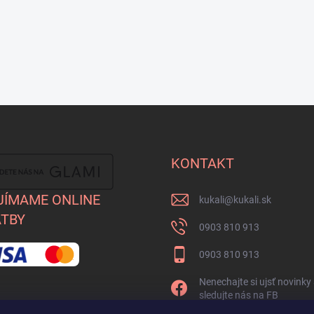
KONTAKT
JÍMAME ONLINE
kukali
@
kukali.sk
TBY
0903 810 913
0903 810 913
Nenechajte si ujsť novinky
sledujte nás na FB