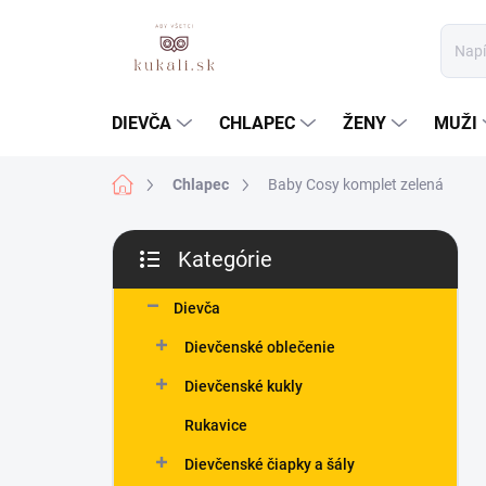
Prejsť
na
obsah
DIEVČA
CHLAPEC
ŽENY
MUŽI
Domov
Chlapec
Baby Cosy komplet zelená
B
Kategórie
o
Preskočiť
č
kategórie
n
Dievča
ý
Dievčenské oblečenie
p
a
Dievčenské kukly
n
Rukavice
e
l
Dievčenské čiapky a šály