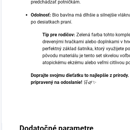
predchádzať potničkám.
Odolnosť:
Bio bavlna má dlhšie a silnejšie vlákna
po desiatkach praní.
Tip pre rodičov:
Zelená farba tohto komple
drevenými hračkami alebo doplnkami v hned
perfektný základ šatníka, ktorý využijete p
pôvodu materiálu je tento set skvelou voľ
atopickému ekzému alebo veľmi citlivou p
Doprajte svojmu dieťatku to najlepšie z prírody
pripravený na odoslanie!
🛒🌿✨
Dodatočné parametre