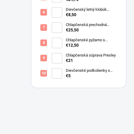
Dievčenský letný klobúk
krémový s perličkami
€8,50
Chlapčenská prechodná
obojstranná bunda khaki
€25,50
Chlapčenské pyžamo s
lietadlami.
€12,50
Chlapčenská súprava Presley
€21
Dievčenské podkolienky s
mašličkou ružové
€5