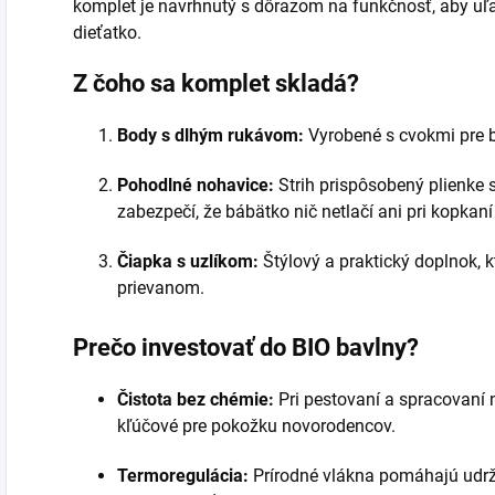
komplet je navrhnutý s dôrazom na funkčnosť, aby uľa
dieťatko.
Z čoho sa komplet skladá?
Body s dlhým rukávom:
Vyrobené s cvokmi pre b
Pohodlné nohavice:
Strih prispôsobený plienke
zabezpečí, že bábätko nič netlačí ani pri kopkan
Čiapka s uzlíkom:
Štýlový a praktický doplnok, kt
prievanom.
Prečo investovať do BIO bavlny?
Čistota bez chémie:
Pri pestovaní a spracovaní n
kľúčové pre pokožku novorodencov.
Termoregulácia:
Prírodné vlákna pomáhajú udrži