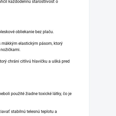
hčil každodennú starostlivosť o
leskové obliekanie bez plaču.
 s mäkkým elastickým pásom, ktorý
í nožičkami.
orý chráni citlivú hlavičku a ušká pred
eboli použité žiadne toxické látky, čo je
avať stabilnú telesnú teplotu a