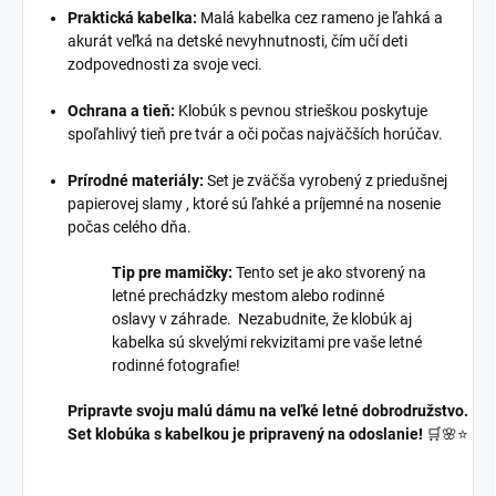
Praktická kabelka:
Malá kabelka cez rameno je ľahká a
akurát veľká na detské nevyhnutnosti, čím učí deti
zodpovednosti za svoje veci.
Ochrana a tieň:
Klobúk s pevnou strieškou poskytuje
spoľahlivý tieň pre tvár a oči počas najväčších horúčav.
Prírodné materiály:
Set je zväčša vyrobený z priedušnej
papierovej slamy , ktoré sú ľahké a príjemné na nosenie
počas celého dňa.
Tip pre mamičky:
Tento set je ako stvorený na
letné prechádzky mestom alebo rodinné
oslavy v záhrade. Nezabudnite, že klobúk aj
kabelka sú skvelými rekvizitami pre vaše letné
rodinné fotografie!
Pripravte svoju malú dámu na veľké letné dobrodružstvo.
Set klobúka s kabelkou je pripravený na odoslanie!
🛒🌸⭐