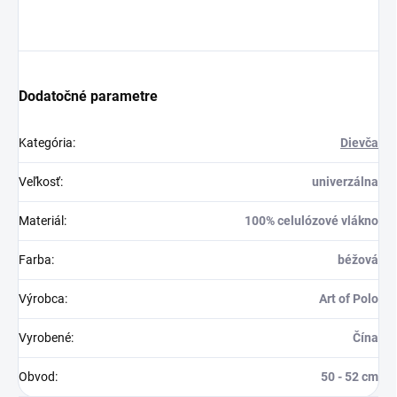
Dodatočné parametre
Kategória
:
Dievča
Veľkosť
:
univerzálna
Materiál
:
100% celulózové vlákno
Farba
:
béžová
Výrobca
:
Art of Polo
Vyrobené
:
Čína
Obvod
:
50 - 52 cm