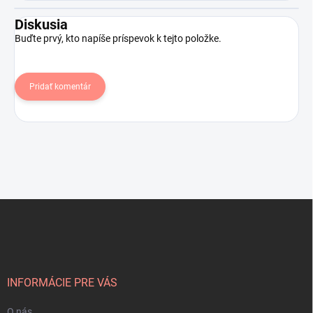
Diskusia
Buďte prvý, kto napíše príspevok k tejto položke.
Pridať komentár
Z
á
p
ä
t
i
INFORMÁCIE PRE VÁS
e
O nás