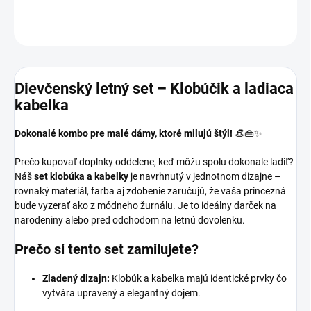
OPÝTAŤ SA
Dievčenský letný set – Klobúčik a ladiaca
kabelka
Dokonalé kombo pre malé dámy, ktoré milujú štýl!
👒👜✨
Prečo kupovať doplnky oddelene, keď môžu spolu dokonale ladiť?
Náš
set klobúka a kabelky
je navrhnutý v jednotnom dizajne –
rovnaký materiál, farba aj zdobenie zaručujú, že vaša princezná
bude vyzerať ako z módneho žurnálu. Je to ideálny darček na
narodeniny alebo pred odchodom na letnú dovolenku.
Prečo si tento set zamilujete?
Zladený dizajn:
Klobúk a kabelka majú identické prvky čo
vytvára upravený a elegantný dojem.