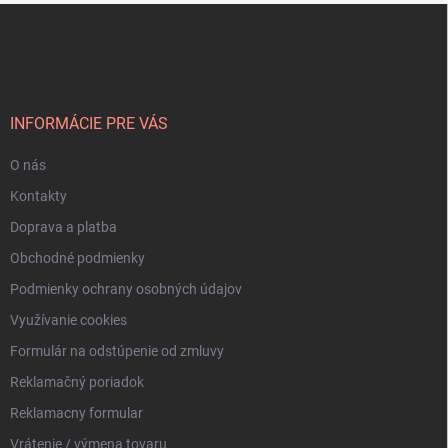
Z
á
p
ä
t
i
INFORMÁCIE PRE VÁS
e
O nás
Kontakty
Doprava a platba
Obchodné podmienky
Podmienky ochrany osobných údajov
Využívanie cookies
Formulár na odstúpenie od zmluvy
Reklamačný poriadok
Reklamacny formular
Vrátenie / výmena tovaru