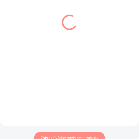
SKLADOM
SKLADOM
(3 KS)
(3 KS)
AJS čiapka prechodná
AJS čiapka prechodná
tyrkysová s listami
broskyňová s listami
€6,99
€6,99
€5,68 bez DPH
€5,68 bez DPH
Do košíka
Do košíka
Prechodná čiapka ktorá sa dobre
Dievčenská prechodná čiapka s
prispôsobuje v zaujímavej
listami .Veľmi príjemný materiál .
kombinácii farieb .
Zobraziť všetky súvisiace produkty