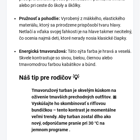
alebo pri ceste do školy a škôlky.
Pružnosť a pohodlie:
Vyrobený z mäkkého, elastického
materiálu, ktorý sa prirodzene prispôsobí tvaru hlavy.
Netlačí a vďaka svojej ľahkosti je na hlave takmer necitelný,
čo ocenia najmä deti, ktoré nerady nosia klasické čiapky.
Energická tmavoružová:
Táto sýta farba je hravá a veselá.
Skvele kontrastuje so sivou, bielou, čiernou alebo
tmavomodrou farbou kabátikov a búnd.
Náš tip pre rodičov 💡
Tmavoružový turban je skvelým kúskom na
oživenie tmavších prechodných outfitov. 🎀
Vyskúšajte ho skombinovať s rifľovou
bundičkou – tento kontrast je momentálne
veľmi trendy. Aby turban zostal dlho ako
nový, odporúčame pranie pri 30 °C na
jemnom programe .