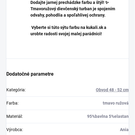
Dodajte jarnej prechádzke farbu a štýl! ✨
Tmavoružový dievčenský turban je spojením
odvahy, pohodlia a spoľahlivej ochrany.
Vyberte si túto sýtu farbu na kukali.sk a
urobte radosti svojej malej parádnici!
Dodatočné parametre
Kategória
:
Obvod 48 - 52 cm
Farba
:
tmavo ružová
Materiál
:
95%bavlna 5%elastan
Výrobca
:
Ania