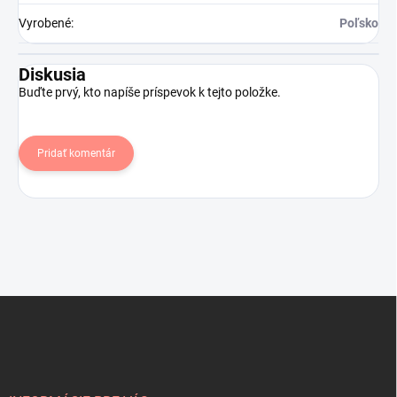
Vyrobené
:
Poľsko
Diskusia
Buďte prvý, kto napíše príspevok k tejto položke.
Pridať komentár
Z
á
p
ä
t