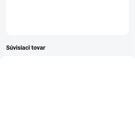
Na obvod 48/52 cm .
DETAILNÉ INFORMÁCIE
OPÝTAŤ SA
Súvisiaci tovar