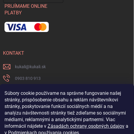
PRIJÍMAME ONLINE
PLATBY
KONTAKT
kukali
@
kukali.sk
0903 810 913
0903 810 913
Súbory cookie používame na správne fungovanie našej
stránky, prispôsobenie obsahu a reklám návštevníkovi
Nenechajte si ujsť novinky a sledujte nás na FB
stránky, poskytovanie funkcií sociálnych médií a na
analýzu návštevnosti stránky tiež zdieľame so sociálnymi
kukalishop
médiami, reklamnými a analytickými partnermi. Viac
informácií nájdete v
Zásadách ochrany osobných údajov
a
v
Podmienkach používania cookies
.