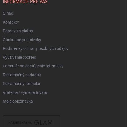
i
INFORMÁCIE PRE VÁS
e
O nás
Kontakty
Doprava a platba
Obchodné podmienky
Podmienky ochrany osobných údajov
Využívanie cookies
Formulár na odstúpenie od zmluvy
Reklamačný poriadok
Reklamacny formular
Vrátenie / výmena tovaru
Moja objednávka