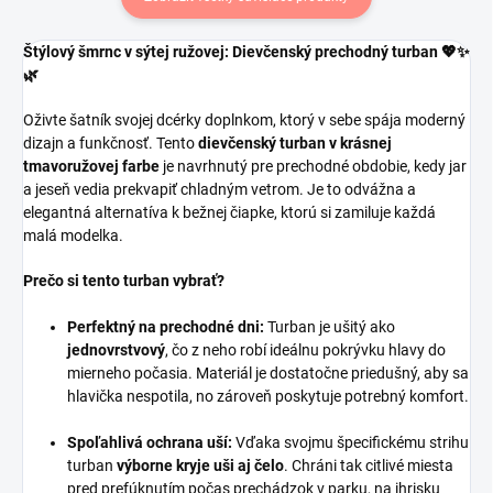
Štýlový šmrnc v sýtej ružovej: Dievčenský prechodný turban 💖✨
🌿
Oživte šatník svojej dcérky doplnkom, ktorý v sebe spája moderný
dizajn a funkčnosť. Tento
dievčenský turban v krásnej
tmavoružovej farbe
je navrhnutý pre prechodné obdobie, kedy jar
a jeseň vedia prekvapiť chladným vetrom. Je to odvážna a
elegantná alternatíva k bežnej čiapke, ktorú si zamiluje každá
malá modelka.
Prečo si tento turban vybrať?
Perfektný na prechodné dni:
Turban je ušitý ako
jednovrstvový
, čo z neho robí ideálnu pokrývku hlavy do
mierneho počasia. Materiál je dostatočne priedušný, aby sa
hlavička nespotila, no zároveň poskytuje potrebný komfort.
Spoľahlivá ochrana uší:
Vďaka svojmu špecifickému strihu
turban
výborne kryje uši aj čelo
. Chráni tak citlivé miesta
pred prefúknutím počas prechádzok v parku, na ihrisku