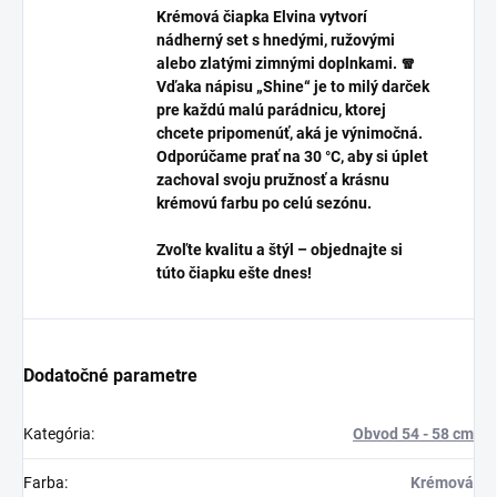
Krémová čiapka Elvina vytvorí
nádherný set s hnedými, ružovými
alebo zlatými zimnými doplnkami. 🧣
Vďaka nápisu „Shine“ je to milý darček
pre každú malú parádnicu, ktorej
chcete pripomenúť, aká je výnimočná.
Odporúčame prať na 30 °C, aby si úplet
zachoval svoju pružnosť a krásnu
krémovú farbu po celú sezónu.
Zvoľte kvalitu a štýl – objednajte si
túto čiapku ešte dnes!
Dodatočné parametre
Kategória
:
Obvod 54 - 58 cm
Farba
:
Krémová