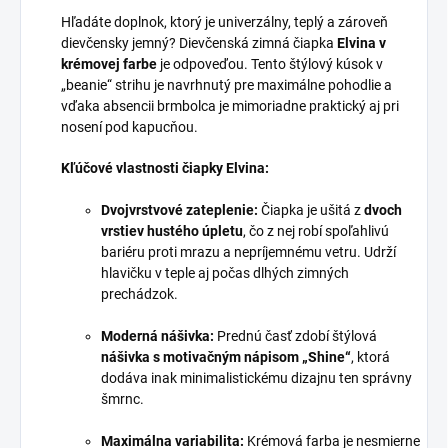
Hľadáte doplnok, ktorý je univerzálny, teplý a zároveň
dievčensky jemný? Dievčenská zimná čiapka
Elvina v
krémovej farbe
je odpoveďou. Tento štýlový kúsok v
„beanie“ strihu je navrhnutý pre maximálne pohodlie a
vďaka absencii brmbolca je mimoriadne praktický aj pri
nosení pod kapucňou.
Kľúčové vlastnosti čiapky Elvina:
Dvojvrstvové zateplenie:
Čiapka je ušitá z
dvoch
vrstiev hustého úpletu
, čo z nej robí spoľahlivú
bariéru proti mrazu a nepríjemnému vetru. Udrží
hlavičku v teple aj počas dlhých zimných
prechádzok.
Moderná nášivka:
Prednú časť zdobí štýlová
nášivka s motivačným nápisom „Shine“
, ktorá
dodáva inak minimalistickému dizajnu ten správny
šmrnc.
Maximálna variabilita:
Krémová farba je nesmierne