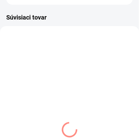
Súvisiaci tovar
SKLADOM
SKLADOM
(1 KS)
(3 KS)
AJS čiapka prechodná
AJS čiapka prechodná