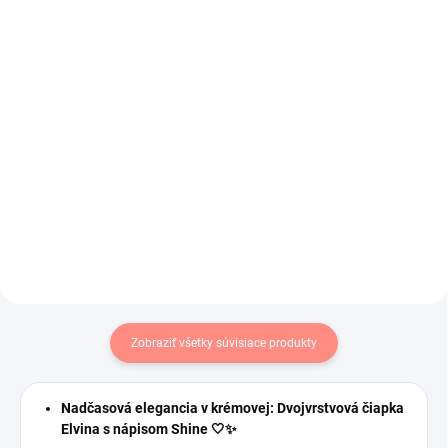
broskyňová s kvetmi
tyrkysová s listami
€6,20
€6,99
€5,04 bez DPH
€5,68 bez DPH
Do košíka
Do košíka
Dievčenská čiapka na jar/jeseň
Prechodná čiapka ktorá sa dobre
.Veľmi dobre drží na hlave.
prispôsobuje v zaujímavej
kombinácii farieb .
Zobraziť všetky súvisiace produkty
Nadčasová elegancia v krémovej: Dvojvrstvová čiapka
Elvina s nápisom Shine 🤍✨