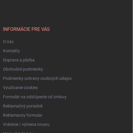
á
p
ä
t
i
INFORMÁCIE PRE VÁS
e
O nás
Kontakty
Doprava a platba
Obchodné podmienky
Podmienky ochrany osobných údajov
Využívanie cookies
Formulár na odstúpenie od zmluvy
Reklamačný poriadok
Reklamacny formular
Vrátenie / výmena tovaru