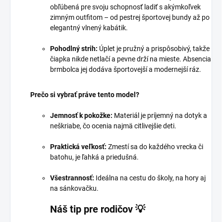
obľúbená pre svoju schopnosť ladiť s akýmkoľvek
zimným outfitom – od pestrej športovej bundy až po
elegantný vlnený kabátik.
Pohodlný strih:
Úplet je pružný a prispôsobivý, takže
čiapka nikde netlačí a pevne drží na mieste. Absencia
brmbolca jej dodáva športovejší a modernejší ráz.
Prečo si vybrať práve tento model?
Jemnosť k pokožke:
Materiál je príjemný na dotyk a
neškriabe, čo ocenia najmä citlivejšie deti.
Praktická veľkosť:
Zmestí sa do každého vrecka či
batohu, je ľahká a priedušná.
Všestrannosť:
Ideálna na cestu do školy, na hory aj
na sánkovačku.
Náš tip pre rodičov 💡