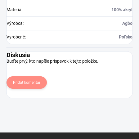
Materiál
:
100% akryl
Výrobca
:
Agbo
Vyrobené
:
Poľsko
Diskusia
Buďte prvý, kto napíše príspevok k tejto položke.
Pridať komentár
Z