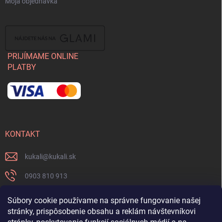
Moja objednávka
PRIJÍMAME ONLINE
PLATBY
KONTAKT
kukali
@
kukali.sk
0903 810 913
0903 810 913
Súbory cookie používame na správne fungovanie našej
stránky, prispôsobenie obsahu a reklám návštevníkovi
Nenechajte si ujsť novinky a sledujte nás na FB