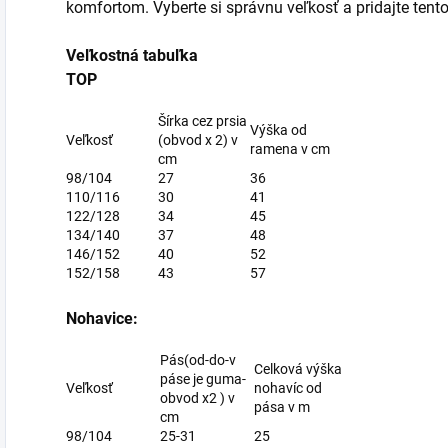
komfortom. Vyberte si správnu veľkosť a pridajte tent
Veľkostná tabuľka
TOP
Šírka cez prsia
Výška od
Veľkosť
(obvod x 2) v
ramena v cm
cm
98/104
27
36
110/116
30
41
122/128
34
45
134/140
37
48
146/152
40
52
152/158
43
57
Nohavice:
Pás(od-do-v
Celková výška
páse je guma-
Veľkosť
nohavíc od
obvod x2 ) v
pása v m
cm
98/104
25-31
25