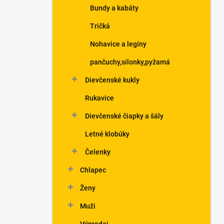
Bundy a kabáty
Tričká
Nohavice a legíny
pančuchy,silonky,pyžamá
Dievčenské kukly
Rukavice
Dievčenské čiapky a šály
Letné klobúky
Čelenky
Chlapec
Ženy
Muži