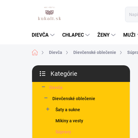
Prejsť
na
obsah
DIEVČA
CHLAPEC
ŽENY
MUŽI
Domov
Dievča
Dievčenské oblečenie
Súpr
B
Kategórie
o
Preskočiť
č
kategórie
n
Dievča
ý
Dievčenské oblečenie
p
a
Šaty a sukne
n
Mikiny a vesty
e
l
Súpravy