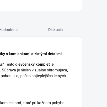
Hodnotenie
Diskusia
tky s kamienkami a zlatými detailmi.
ťou? Tento
dievčenský komplet
je
ť. Súprava je nielen vizuálne ohromujúca,
ohodlie aj počas najteplejších letných
y kamienkami, ktoré pri každom pohybe