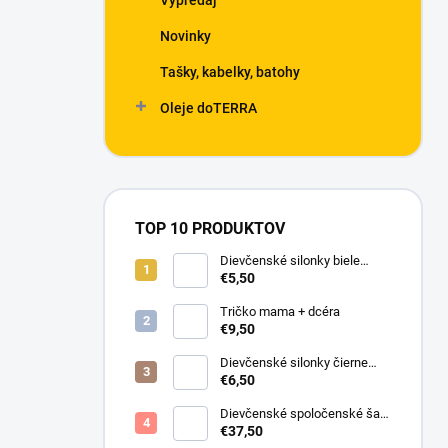
Výpredaj
Novinky
Tašky, kabelky, batohy
Oleje doTERRA
TOP 10 PRODUKTOV
Dievčenské silonky biele
Linda
€5,50
Tričko mama + dcéra
€9,50
Dievčenské silonky čierne
Lurex
€6,50
Dievčenské spoločenské šaty
s bolerkom jemno ružové
€37,50