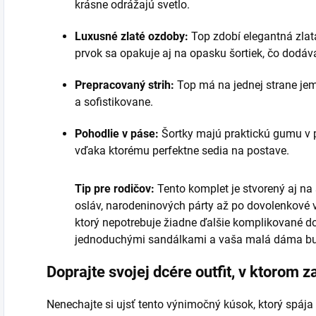
krásne odrážajú svetlo.
Luxusné zlaté ozdoby:
Top zdobí elegantná zlatá
prvok sa opakuje aj na opasku šortiek, čo dodá
Prepracovaný strih:
Top má na jednej strane jem
a sofistikovane.
Pohodlie v páse:
Šortky majú praktickú gumu v p
vďaka ktorému perfektne sedia na postave.
Tip pre rodičov:
Tento komplet je stvorený aj na š
osláv, narodeninových párty až po dovolenkové več
ktorý nepotrebuje žiadne ďalšie komplikované do
jednoduchými sandálkami a vaša malá dáma bud
Doprajte svojej dcére outfit, v ktorom za
Nenechajte si ujsť tento výnimočný kúsok, ktorý spája