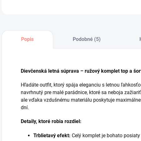
Popis
Podobné (5)
Dievčenská letná súprava – ružový komplet top a šor
Hľadáte outfit, ktorý spája eleganciu s letnou ľahkos
navrhnutý pre malé parádnice, ktoré sa neboja zažiari
ale vďaka vzdušnému materiálu poskytuje maximálne p
dní.
Detaily, ktoré robia rozdiel:
Trblietavý efekt:
Celý komplet je bohato posiat