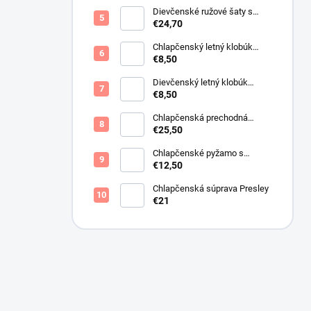
Dievčenské ružové šaty s
motýlikmi
€24,70
Chlapčenský letný klobúk
svetlo béžový
€8,50
Dievčenský letný klobúk
krémový s perličkami
€8,50
Chlapčenská prechodná
obojstranná bunda khaki
€25,50
Chlapčenské pyžamo s
lietadlami.
€12,50
Chlapčenská súprava Presley
€21