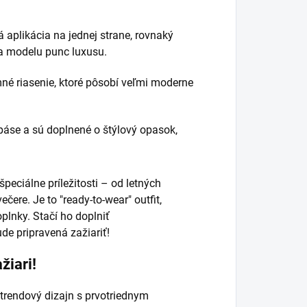
 aplikácia na jednej strane, rovnaký
va modelu punc luxusu.
né riasenie, ktoré pôsobí veľmi moderne
áse a sú doplnené o štýlový opasok,
peciálne príležitosti – od letných
ere. Je to "ready-to-wear" outfit,
plnky. Stačí ho doplniť
e pripravená zažiariť!
žiari!
 trendový dizajn s prvotriednym