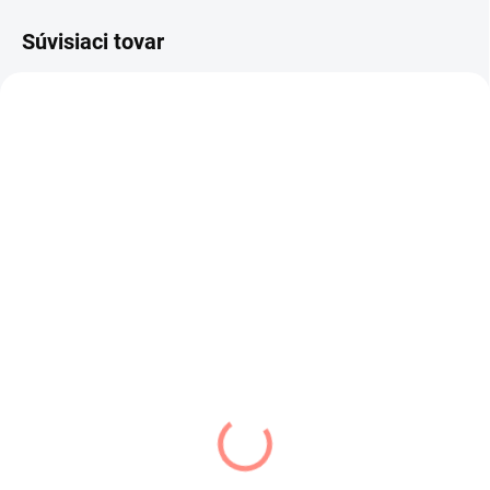
Súvisiaci tovar
SKLADOM
SKLADOM
(2 KS)
(1 KS)
Dievčenské šaty
Dievčenské šaty
Monika
svetlo ružové Izabela