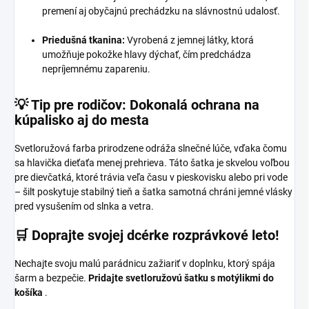
premení aj obyčajnú prechádzku na slávnostnú udalosť.
Priedušná tkanina:
Vyrobená z jemnej látky, ktorá
umožňuje pokožke hlavy dýchať, čím predchádza
nepríjemnému zapareniu.
💡 Tip pre rodičov: Dokonalá ochrana na
kúpalisko aj do mesta
Svetloružová farba prirodzene odráža slnečné lúče, vďaka čomu
sa hlavička dieťaťa menej prehrieva. Táto šatka je skvelou voľbou
pre dievčatká, ktoré trávia veľa času v pieskovisku alebo pri vode
– šilt poskytuje stabilný tieň a šatka samotná chráni jemné vlásky
pred vysušením od slnka a vetra.
🛒 Doprajte svojej dcérke rozprávkové leto!
Nechajte svoju malú parádnicu zažiariť v doplnku, ktorý spája
šarm a bezpečie.
Pridajte svetloružovú šatku s motýlikmi do
košíka
.