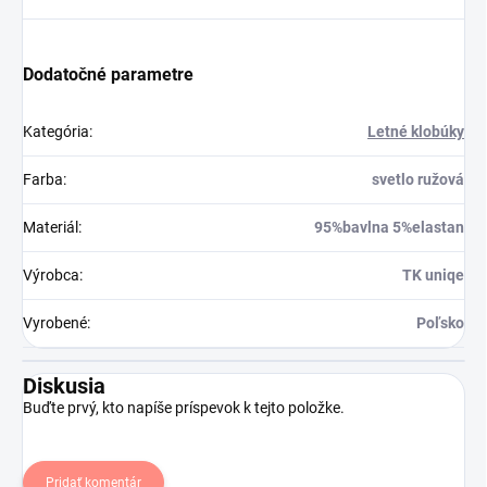
Dodatočné parametre
Kategória
:
Letné klobúky
Farba
:
svetlo ružová
Materiál
:
95%bavlna 5%elastan
Výrobca
:
TK uniqe
Vyrobené
:
Poľsko
Diskusia
Buďte prvý, kto napíše príspevok k tejto položke.
Pridať komentár