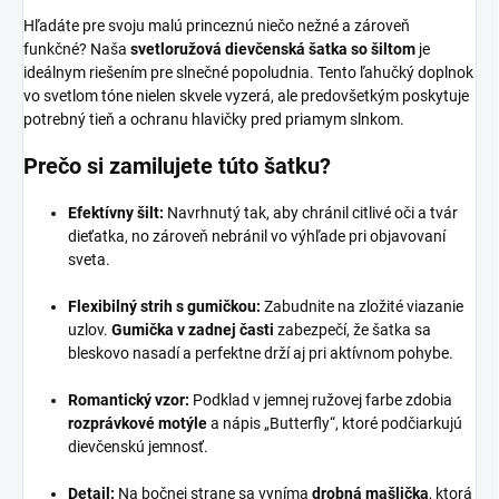
Hľadáte pre svoju malú princeznú niečo nežné a zároveň
funkčné? Naša
svetloružová dievčenská šatka so šiltom
je
ideálnym riešením pre slnečné popoludnia. Tento ľahučký doplnok
vo svetlom tóne nielen skvele vyzerá, ale predovšetkým poskytuje
potrebný tieň a ochranu hlavičky pred priamym slnkom.
Prečo si zamilujete túto šatku?
Efektívny šilt:
Navrhnutý tak, aby chránil citlivé oči a tvár
dieťatka, no zároveň nebránil vo výhľade pri objavovaní
sveta.
Flexibilný strih s gumičkou:
Zabudnite na zložité viazanie
uzlov.
Gumička v zadnej časti
zabezpečí, že šatka sa
bleskovo nasadí a perfektne drží aj pri aktívnom pohybe.
Romantický vzor:
Podklad v jemnej ružovej farbe zdobia
rozprávkové motýle
a nápis „Butterfly“, ktoré podčiarkujú
dievčenskú jemnosť.
Detail:
Na bočnej strane sa vyníma
drobná mašlička
, ktorá