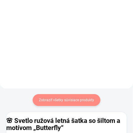
€17,50
€17,50
€14,23 bez DPH
€14,23 bez DPH
Krásne dievčenské šaty na leto s
Dievčenské balónové šaty v
čipkou na chrbáte .
svetlunko ružovej farbe .
Zobraziť všetky súvisiace produkty
🌸 Svetlo ružová letná šatka so šiltom a
motívom „Butterfly“