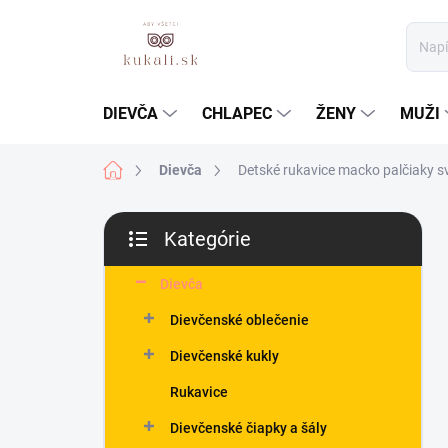
Prejsť
na
obsah
DIEVČA
CHLAPEC
ŽENY
MUŽI
Domov
Dievča
Detské rukavice macko palčiaky sv
B
Kategórie
o
Preskočiť
č
kategórie
n
Dievča
ý
Dievčenské oblečenie
p
a
Dievčenské kukly
n
Rukavice
e
l
Dievčenské čiapky a šály