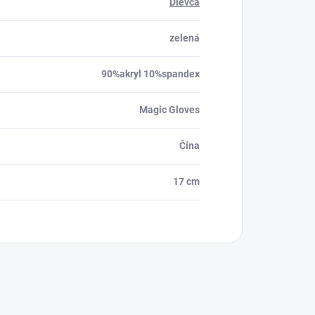
Dievča
zelená
90%akryl 10%spandex
Magic Gloves
Čína
17 cm