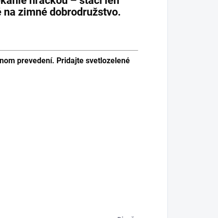
kanie hračkou – stačí len
né na zimné dobrodružstvo.
šnom prevedení. Pridajte svetlozelené