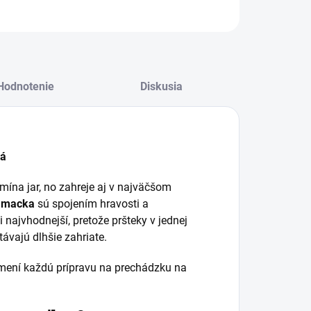
Hodnotenie
Diskusia
vá
mína jar, no zahreje aj v najväčšom
m macka
sú spojením hravosti a
 najvhodnejší, pretože pršteky v jednej
ávajú dlhšie zahriate.
mení každú prípravu na prechádzku na