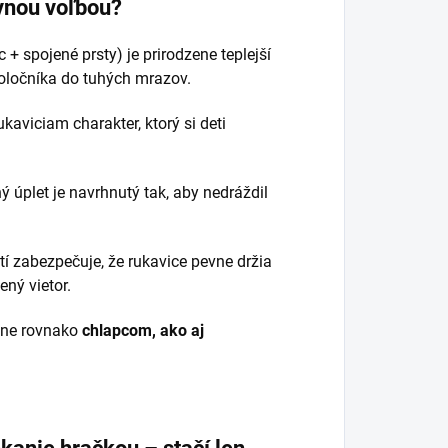
ávnou voľbou?
 + spojené prsty) je prirodzene teplejší
poločníka do tuhých mrazov.
viciam charakter, ktorý si deti
 úplet je navrhnutý tak, aby nedráždil
í zabezpečuje, že rukavice pevne držia
ný vietor.
ane rovnako
chlapcom, ako aj