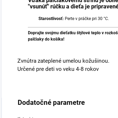
Vďaka palčiakovému strihu je oblie
"vsunúť" rúčku a dieťa je priprave
Starostlivosť:
Perte v práčke pri 30 °C.
Doprajte svojmu dieťatku štýlové teplo v rozko
palčiaky do košíka!
Zvnútra zateplené umelou kožušinou.
Určené pre deti vo veku 4-8 rokov
Dodatočné parametre