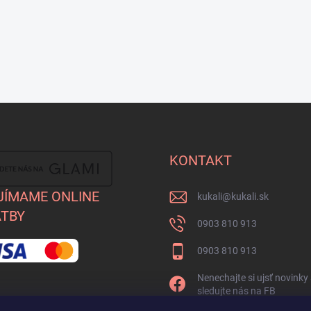
KONTAKT
JÍMAME ONLINE
kukali
@
kukali.sk
TBY
0903 810 913
0903 810 913
Nenechajte si ujsť novinky
sledujte nás na FB