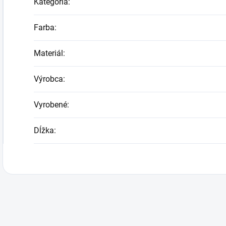
Kategória
:
Farba
:
Materiál
:
Výrobca
:
Vyrobené
:
Dĺžka
: