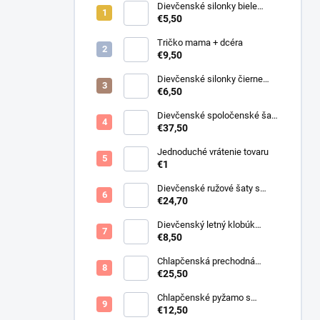
Dievčenské silonky biele
Linda
€5,50
Tričko mama + dcéra
€9,50
Dievčenské silonky čierne
Lurex
€6,50
Dievčenské spoločenské šaty
s bolerkom jemno ružové
€37,50
Jednoduché vrátenie tovaru
€1
Dievčenské ružové šaty s
motýlikmi
€24,70
Dievčenský letný klobúk
krémový s perličkami
€8,50
Chlapčenská prechodná
obojstranná bunda khaki
€25,50
Chlapčenské pyžamo s
lietadlami.
€12,50