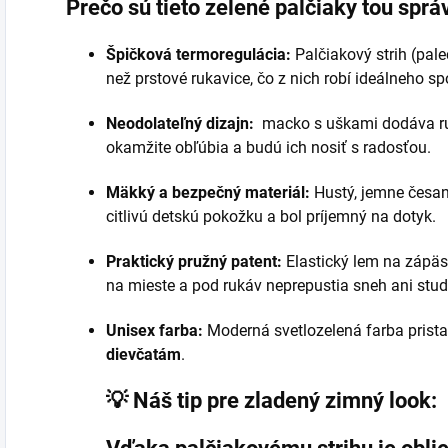
Prečo sú tieto zelené palčiaky tou spr
Špičková termoregulácia:
Palčiakový strih (palec
než prstové rukavice, čo z nich robí ideálneho s
Neodolateľný dizajn:
macko s uškami dodáva ruka
okamžite obľúbia a budú ich nosiť s radosťou.
Mäkký a bezpečný materiál:
Hustý, jemne česaný
citlivú detskú pokožku a bol príjemný na dotyk.
Praktický pružný patent:
Elastický lem na zápäst
na mieste a pod rukáv neprepustia sneh ani stude
Unisex farba:
Moderná svetlozelená farba prist
dievčatám
.
💡 Náš tip pre zladený zimný look: