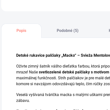
Popis
Podobné (5)
Detské rukavice palčiaky „Macko“ – Svieža Mentolo
Oživte zimný šatník vášho dieťatka farbou, ktorá pripo
mraze! Naše
svetlozelené detské palčiaky s motívo
maximálnej funkčnosti. Strih palčiakov je pre malé deti
komore si navzájom odovzdávajú teplo, čím rúčky zost
Veselá vyšívaná tvárička macka s malými uškami pre
zábavu.