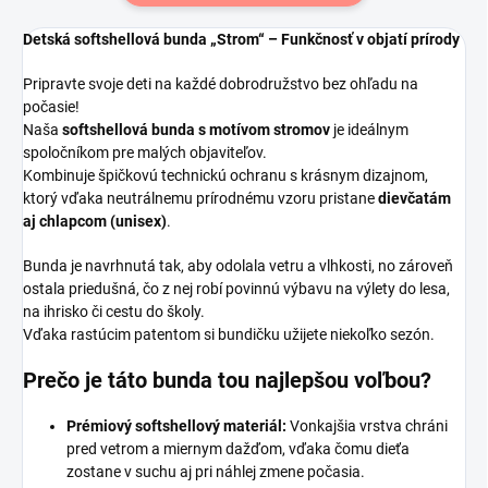
Detská softshellová bunda „Strom“ – Funkčnosť v objatí prírody
Pripravte svoje deti na každé dobrodružstvo bez ohľadu na
počasie!
Naša
softshellová bunda s motívom stromov
je ideálnym
spoločníkom pre malých objaviteľov.
Kombinuje špičkovú technickú ochranu s krásnym dizajnom,
ktorý vďaka neutrálnemu prírodnému vzoru pristane
dievčatám
aj chlapcom (unisex)
.
Bunda je navrhnutá tak, aby odolala vetru a vlhkosti, no zároveň
ostala priedušná, čo z nej robí povinnú výbavu na výlety do lesa,
na ihrisko či cestu do školy.
Vďaka rastúcim patentom si bundičku užijete niekoľko sezón.
Prečo je táto bunda tou najlepšou voľbou?
Prémiový softshellový materiál:
Vonkajšia vrstva chráni
pred vetrom a miernym dažďom, vďaka čomu dieťa
zostane v suchu aj pri náhlej zmene počasia.