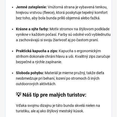
Jemné zateplenie:
Vnútorná strana je vybavená tenkou,
hrejivou vrstvou (fleece), ktorá poskytuje tepelný komfort
bez toho, aby bola bunda príliš objemná alebo ťažká.
Krásne a sýte farby:
Motív stromov na štýlovom podklade
vynikne v každom počasí. Farby sú odolné voči vyblednutiu
a zachovávajú si svoju žiarivosť aj po častom praní.
Praktická kapucňa a zips:
Kapucňa s ergonomickým
strihom dokonale chráni hlavu a uši. Kvalitný zips zaručuje
bezpečné a rýchle zapínanie.
Sloboda pohybu:
Materiál je mierne pružný, takže dieťa
neobmedzuje pri behaní, lození po stromoch či iných
outdoorových aktivitách.
💡 Náš tip pre malých turistov:
Vďaka svojmu dizajnu je táto bunda skvelá nielen na
turistiku, ale aj ako štýlový mestský kúsok.