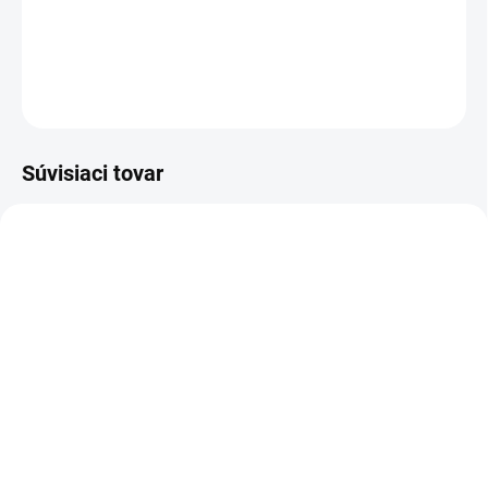
vhodným pre chlapcov aj dievčatá.
DETAILNÉ INFORMÁCIE
OPÝTAŤ SA
Súvisiaci tovar