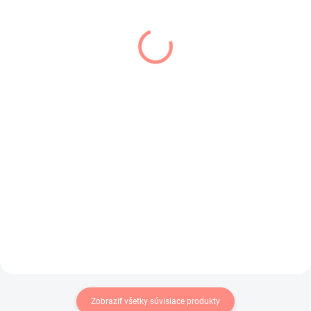
SKLADOM
SKLADOM
(1 KS)
(1 KS)
Detská mikina s
Dievčenská vesta
uškami svetlo ružová
čierna Sabrina
€29,50
€19
€23,98 bez DPH
€15,45 bez DPH
Macková mikina s ušami v
Tenká dievčenská vesta na
svetlunko ružovej farbe .
prechodné obdobie s kapucňou.
Zobraziť všetky súvisiace produkty