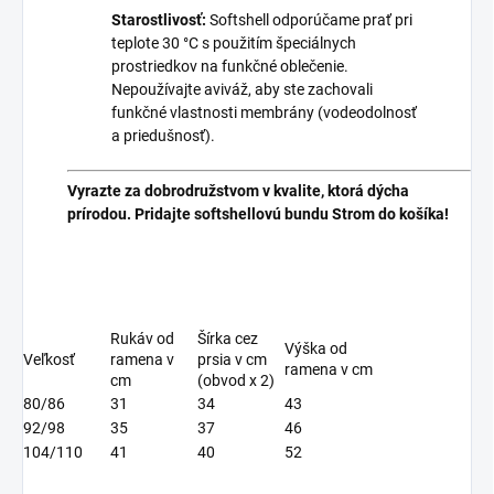
Starostlivosť:
Softshell odporúčame prať pri
teplote 30 °C s použitím špeciálnych
prostriedkov na funkčné oblečenie.
Nepoužívajte aviváž, aby ste zachovali
funkčné vlastnosti membrány (vodeodolnosť
a priedušnosť).
Vyrazte za dobrodružstvom v kvalite, ktorá dýcha
prírodou. Pridajte softshellovú bundu Strom do košíka!
Rukáv od
Šírka cez
Výška od
Veľkosť
ramena v
prsia v cm
ramena v cm
cm
(obvod x 2)
80/86
31
34
43
92/98
35
37
46
104/110
41
40
52