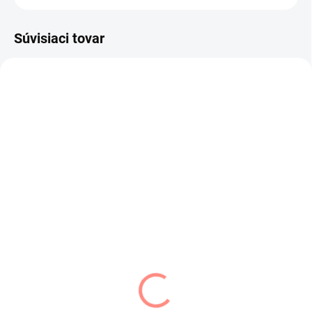
Súvisiaci tovar
SKLADOM
SKLADOM
(3 KS)
(3 KS)
AJS čiapka prechodná
AJS čiapka prechodná