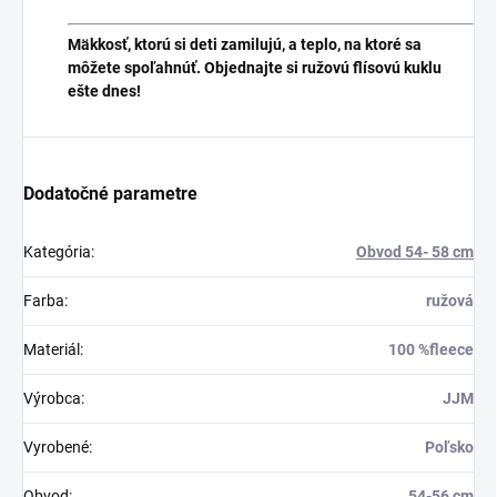
Mäkkosť, ktorú si deti zamilujú, a teplo, na ktoré sa
môžete spoľahnúť. Objednajte si ružovú flísovú kuklu
ešte dnes!
Dodatočné parametre
Kategória
:
Obvod 54- 58 cm
Farba
:
ružová
Materiál
:
100 %fleece
Výrobca
:
JJM
Vyrobené
:
Poľsko
Obvod
:
54-56 cm