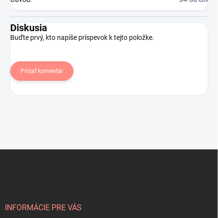
Diskusia
Buďte prvý, kto napíše príspevok k tejto položke.
Pridať komentár
Z
á
p
ä
t
i
INFORMÁCIE PRE VÁS