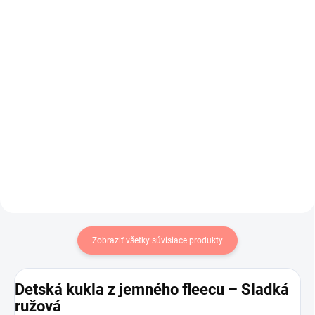
broskyňová s listami
tyrkysová s listami
€6,99
€6,99
€5,68 bez DPH
€5,68 bez DPH
Do košíka
Do košíka
Dievčenská prechodná čiapka s
Prechodná čiapka ktorá sa dobre
listami .Veľmi príjemný materiál .
prispôsobuje v zaujímavej
kombinácii farieb .
Zobraziť všetky súvisiace produkty
Detská kukla z jemného fleecu – Sladká
ružová