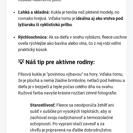
Ľahká a skladná:
Kukla je tenšia než pletené modely, no
rovnako hrejivá. Vďaka tomu je
ideálna aj ako vrstva pod
lyžiarsku či cyklistickú prilbu
.
Rýchloschnúca:
Ak sa dieťa v snehu vyblázni, fleece uschne
oveľa rýchlejšie ako bavlna alebo vlna, čo z nej robí veľmi
praktický kúsok.
💡 Náš tip pre aktívne rodiny:
Flísová kukla je "povinnou výbavou" na hory. Vďaka tomu,
že je plochá a nemá žiadne brmbolce, netlačí pod helmou a
dieťa je v bezpečí a teple počas celého dňa na svahu.
Ružová farba navyše krásne rozžiari zimné fotografie.
Starostlivosť:
Fleece sa neodporúča žehliť ani
sušiť v sušičke pri vysokých teplotách, aby si
zachoval svoju nadýchanosť a termoizolačné
schopnosti. Po vypraní stačí zavesiť a za
chvíľu je pripravená na ďalšie dobrodružstvo.