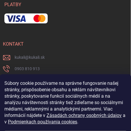
PLATBY
KONTAKT
kukali
@
kukali.sk
0903 810 913
0903 810 913
Súbory cookie používame na správne fungovanie našej
stránky, prispôsobenie obsahu a reklám návštevníkovi
Nenechajte si ujsť novinky a sledujte nás na FB
stránky, poskytovanie funkcií sociálnych médií a na
analýzu návštevnosti stránky tiež zdieľame so sociálnymi
kukalishop
médiami, reklamnými a analytickými partnermi. Viac
informácií nájdete v
Zásadách ochrany osobných údajov
a
v
Podmienkach používania cookies
.