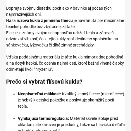
Doprajte svojmu dieťatku pocit ako v bavlnke aj počas tých
najmrazivejších dní.
Naša
ružová kukla z jemného fleecu
je navrhnutá pre maximálne
tepelné pohodlie bez zbytočnej záťaže.
Fleece je známy svojou schopnosťou udržať teplo a zároveň
odvádzať vlhkosť, čo z tejto kukly robí ideálneho spoločníka na
sánkovačku, lyžovačku či dlhé zimné prechádzky.
Vďaka poddajnému materiálu je táto kukla mimoriadne pohodlná
a na dotyk hebká, čo ocenia najmä deti, ktoré bežné vlnené čiapky
odmietajú kvôli "hryzeniu".
Prečo si vybrať flísovú kuklu?
Neopísateľná mäkkosť:
Kvalitný jemný fleece (microfleece)
je hebký k detskej pokožke a poskytuje okamžitý pocit
tepla.
Vynikajúca termoregulácia:
Materiál skvele izoluje pred
chladom, ale zároveň je priedušný, takže sa hlavička dieťaťa
nebude nadmerne potiť.