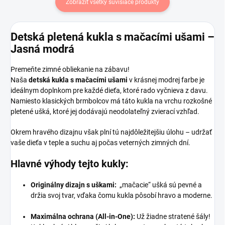
Zobraziť všetky súvisiace produkty
Detská pletená kukla s mačacími ušami –
Jasná modrá
Premeňte zimné obliekanie na zábavu!
Naša
detská kukla s mačacími ušami
v krásnej modrej farbe je
ideálnym doplnkom pre každé dieťa, ktoré rado vyčnieva z davu.
Namiesto klasických brmbolcov má táto kukla na vrchu rozkošné
pletené ušká, ktoré jej dodávajú neodolateľný zvierací vzhľad.
Okrem hravého dizajnu však plní tú najdôležitejšiu úlohu – udržať
vaše dieťa v teple a suchu aj počas veterných zimných dní.
Hlavné výhody tejto kukly:
Originálny dizajn s uškami:
„mačacie“ ušká sú pevné a
držia svoj tvar, vďaka čomu kukla pôsobí hravo a moderne.
Maximálna ochrana (All-in-One):
Už žiadne stratené šály!