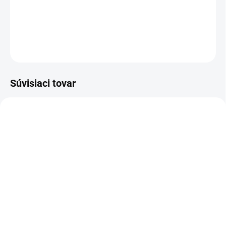
Detská kukla s mačacími ušami podšitá bavlnenou látkou.
DETAILNÉ INFORMÁCIE
OPÝTAŤ SA
Súvisiaci tovar