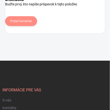
Buďte prvý, kto napíše príspevok k tejto položke.
Pridať komentár
Z
á
p
ä
t
i
INFORMÁCIE PRE VÁS
e
O nás
Kontakty