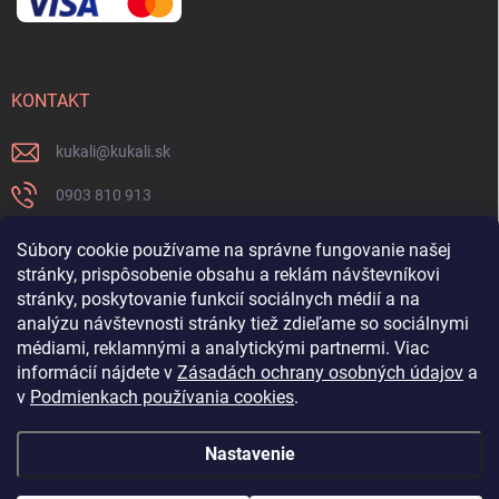
KONTAKT
kukali
@
kukali.sk
0903 810 913
0903 810 913
Súbory cookie používame na správne fungovanie našej
stránky, prispôsobenie obsahu a reklám návštevníkovi
Nenechajte si ujsť novinky a sledujte nás na FB
stránky, poskytovanie funkcií sociálnych médií a na
analýzu návštevnosti stránky tiež zdieľame so sociálnymi
kukalishop
médiami, reklamnými a analytickými partnermi. Viac
informácií nájdete v
Zásadách ochrany osobných údajov
a
v
Podmienkach používania cookies
.
Nastavenie