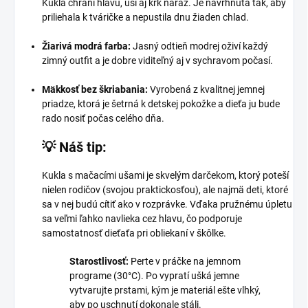
Kukla chráni hlavu, uši aj krk naraz. Je navrhnutá tak, aby
priliehala k tváričke a nepustila dnu žiaden chlad.
Žiarivá modrá farba:
Jasný odtieň modrej oživí každý
zimný outfit a je dobre viditeľný aj v sychravom počasí.
Mäkkosť bez škriabania:
Vyrobená z kvalitnej jemnej
priadze, ktorá je šetrná k detskej pokožke a dieťa ju bude
rado nosiť počas celého dňa.
💡 Náš tip:
Kukla s mačacími ušami je skvelým darčekom, ktorý poteší
nielen rodičov (svojou praktickosťou), ale najmä deti, ktoré
sa v nej budú cítiť ako v rozprávke. Vďaka pružnému úpletu
sa veľmi ľahko navlieka cez hlavu, čo podporuje
samostatnosť dieťaťa pri obliekaní v škôlke.
Starostlivosť:
Perte v práčke na jemnom
programe (30°C). Po vypratí ušká jemne
vytvarujte prstami, kým je materiál ešte vlhký,
aby po uschnutí dokonale stáli.