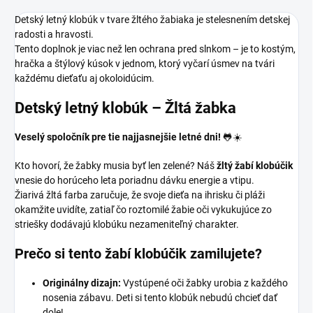
Detský letný klobúk v tvare žltého žabiaka je stelesnením detskej
radosti a hravosti.
Tento doplnok je viac než len ochrana pred slnkom – je to kostým,
hračka a štýlový kúsok v jednom, ktorý vyčarí úsmev na tvári
každému dieťaťu aj okoloidúcim.
Detský letný klobúk – Žltá žabka
Veselý spoločník pre tie najjasnejšie letné dni!
🐸☀️
Kto hovorí, že žabky musia byť len zelené? Náš
žltý žabí klobúčik
vnesie do horúceho leta poriadnu dávku energie a vtipu.
Žiarivá žltá farba zaručuje, že svoje dieťa na ihrisku či pláži
okamžite uvidíte, zatiaľ čo roztomilé žabie oči vykukujúce zo
striešky dodávajú klobúku nezameniteľný charakter.
Prečo si tento žabí klobúčik zamilujete?
Originálny dizajn:
Vystúpené oči žabky urobia z každého
nosenia zábavu. Deti si tento klobúk nebudú chcieť dať
dole!