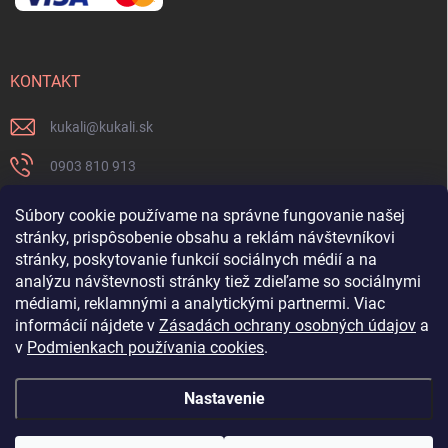
KONTAKT
kukali
@
kukali.sk
0903 810 913
0903 810 913
Súbory cookie používame na správne fungovanie našej
stránky, prispôsobenie obsahu a reklám návštevníkovi
Nenechajte si ujsť novinky a sledujte nás na FB
stránky, poskytovanie funkcií sociálnych médií a na
analýzu návštevnosti stránky tiež zdieľame so sociálnymi
kukalishop
médiami, reklamnými a analytickými partnermi. Viac
informácií nájdete v
Zásadách ochrany osobných údajov
a
v
Podmienkach používania cookies
.
Nastavenie
Copyright 2026
www.kukali.sk
. Všetky práva vyhradené.
Upraviť nastavenie