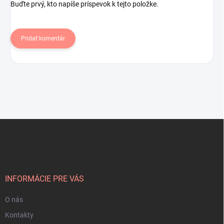
Buďte prvý, kto napíše príspevok k tejto položke.
Pridať komentár
Z
á
p
ä
t
i
INFORMÁCIE PRE VÁS
e
O nás
Kontakty