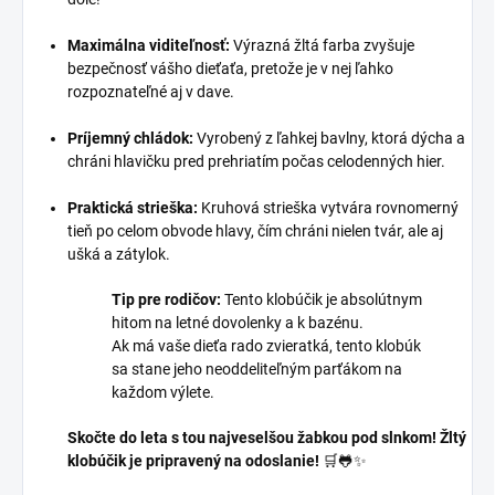
Maximálna viditeľnosť:
Výrazná žltá farba zvyšuje
bezpečnosť vášho dieťaťa, pretože je v nej ľahko
rozpoznateľné aj v dave.
Príjemný chládok:
Vyrobený z ľahkej bavlny, ktorá dýcha a
chráni hlavičku pred prehriatím počas celodenných hier.
Praktická strieška:
Kruhová strieška vytvára rovnomerný
tieň po celom obvode hlavy, čím chráni nielen tvár, ale aj
ušká a zátylok.
Tip pre rodičov:
Tento klobúčik je absolútnym
hitom na letné dovolenky a k bazénu.
Ak má vaše dieťa rado zvieratká, tento klobúk
sa stane jeho neoddeliteľným parťákom na
každom výlete.
Skočte do leta s tou najveselšou žabkou pod slnkom! Žltý
klobúčik je pripravený na odoslanie!
🛒🐸✨