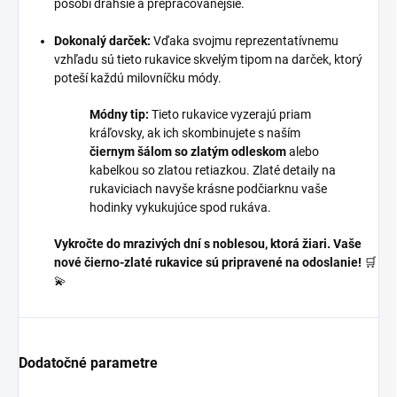
pôsobí drahšie a prepracovanejšie.
Dokonalý darček:
Vďaka svojmu reprezentatívnemu
vzhľadu sú tieto rukavice skvelým tipom na darček, ktorý
poteší každú milovníčku módy.
Módny tip:
Tieto rukavice vyzerajú priam
kráľovsky, ak ich skombinujete s naším
čiernym šálom so zlatým odleskom
alebo
kabelkou so zlatou retiazkou. Zlaté detaily na
rukaviciach navyše krásne podčiarknu vaše
hodinky vykukujúce spod rukáva.
Vykročte do mrazivých dní s noblesou, ktorá žiari. Vaše
nové čierno-zlaté rukavice sú pripravené na odoslanie!
🛒
💫
Dodatočné parametre