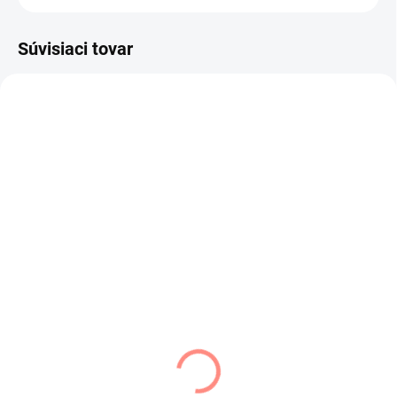
Súvisiaci tovar
VÝPREDAJ
VÝPREDAJ
SKLADOM
SKLADOM
(1 KS)
(5 KS)
Dámsky komplet
Dámsky komplet