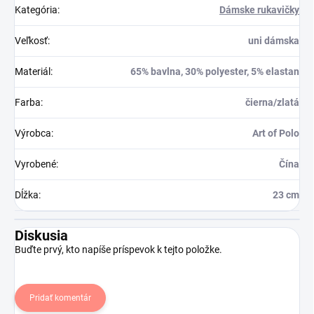
Kategória
:
Dámske rukavičky
Veľkosť
:
uni dámska
Materiál
:
65% bavlna, 30% polyester, 5% elastan
Farba
:
čierna/zlatá
Výrobca
:
Art of Polo
Vyrobené
:
Čína
Dĺžka
:
23 cm
Diskusia
Buďte prvý, kto napíše príspevok k tejto položke.
Pridať komentár