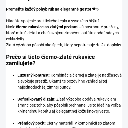
Premeňte každý pohyb rúk na elegantné gesto!
🖤✨
Hľadáte spojenie praktického tepla a vysokého štýlu?
Naše
čierne rukavice so zlatými prvkami
sú navrhnuté pre ženy,
ktoré milujú detail a chcú svojmu zimnému outfitu dodať nádych
exkluzivity.
Zlatá výzdoba pôsobí ako šperk, ktorý nepotrebuje ďalšie doplnky.
Prečo si tieto čierno-zlaté rukavice
zamilujete?
Luxusný kontrast:
Kombinácia čiernej a zlatej je nadčasová
a evokuje prestíž. Okamžite pozdvihne vzhľad aj tej
najjednoduchšej zimnej bundy.
Sofistikovaný dizajn:
Zlatá výzdoba dodáva rukaviciam
šmrnc bez toho, aby pôsobili prehnane. Je to ideálna voľba
k vlnenému kabátu aj k elegantnej kožušinovej veste.
Prémiový pocit:
Čierny materiál v kombinácii so zlatom