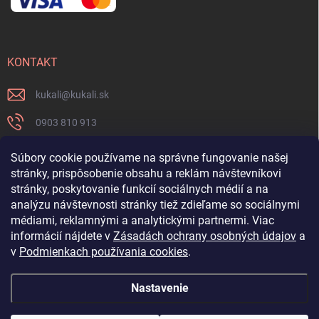
KONTAKT
kukali
@
kukali.sk
0903 810 913
0903 810 913
Súbory cookie používame na správne fungovanie našej
stránky, prispôsobenie obsahu a reklám návštevníkovi
Nenechajte si ujsť novinky a sledujte nás na FB
stránky, poskytovanie funkcií sociálnych médií a na
analýzu návštevnosti stránky tiež zdieľame so sociálnymi
kukalishop
médiami, reklamnými a analytickými partnermi. Viac
informácií nájdete v
Zásadách ochrany osobných údajov
a
v
Podmienkach používania cookies
.
Nastavenie
Copyright 2026
www.kukali.sk
. Všetky práva vyhradené.
Upraviť nastavenie