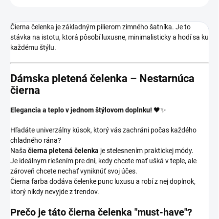
Čierna čelenka je základným pilierom zimného šatníka. Je to
stávka na istotu, ktorá pôsobí luxusne, minimalisticky a hodí sa ku
každému štýlu.
Dámska pletená čelenka – Nestarnúca
čierna
Elegancia a teplo v jednom štýlovom doplnku!
🖤✨
Hľadáte univerzálny kúsok, ktorý vás zachráni počas každého
chladného rána?
Naša
čierna pletená čelenka
je stelesnením praktickej módy.
Je ideálnym riešením pre dni, kedy chcete mať ušká v teple, ale
zároveň chcete nechať vyniknúť svoj účes.
Čierna farba dodáva čelenke punc luxusu a robí z nej doplnok,
ktorý nikdy nevyjde z trendov.
Prečo je táto čierna čelenka "must-have"?