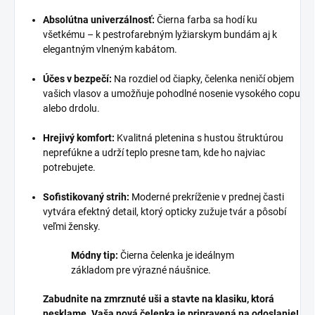
Absolútna univerzálnosť:
Čierna farba sa hodí ku
všetkému – k pestrofarebným lyžiarskym bundám aj k
elegantným vlneným kabátom.
Účes v bezpečí:
Na rozdiel od čiapky, čelenka neničí objem
vašich vlasov a umožňuje pohodlné nosenie vysokého copu
alebo drdolu.
Hrejivý komfort:
Kvalitná pletenina s hustou štruktúrou
neprefúkne a udrží teplo presne tam, kde ho najviac
potrebujete.
Sofistikovaný strih:
Moderné prekríženie v prednej časti
vytvára efektný detail, ktorý opticky zužuje tvár a pôsobí
veľmi žensky.
Módny tip:
Čierna čelenka je ideálnym
základom pre výrazné náušnice.
Zabudnite na zmrznuté uši a stavte na klasiku, ktorá
nesklame. Vaša nová čelenka je pripravená na odoslanie!