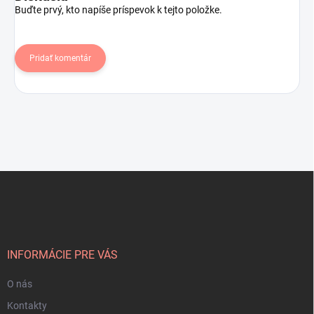
Buďte prvý, kto napíše príspevok k tejto položke.
Pridať komentár
Z
á
p
ä
t
i
INFORMÁCIE PRE VÁS
e
O nás
Kontakty