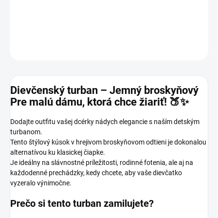
Tenký turban pre dievčatá v jemnej broskyňovej farbe .
DETAILNÉ INFORMÁCIE
OPÝTAŤ SA
Dievčenský turban – Jemný broskyňový
Pre malú dámu, ktorá chce žiariť! 🍑✨
Dodajte outfitu vašej dcérky nádych elegancie s naším detským
turbanom.
Tento štýlový kúsok v hrejivom broskyňovom odtieni je dokonalou
alternatívou ku klasickej čiapke.
Je ideálny na slávnostné príležitosti, rodinné fotenia, ale aj na
každodenné prechádzky, kedy chcete, aby vaše dievčatko
vyzeralo výnimočne.
Prečo si tento turban zamilujete?