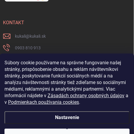
KONTAKT
kukali
@
kukali.sk
0903 810 913
0903 810 913
Súbory cookie používame na správne fungovanie našej
stránky, prispôsobenie obsahu a reklám návštevníkovi
Nenechajte si ujsť novinky a sledujte nás na FB
stránky, poskytovanie funkcií sociálnych médií a na
analýzu návštevnosti stránky tiež zdieľame so sociálnymi
kukalishop
médiami, reklamnými a analytickými partnermi. Viac
informácií nájdete v
Zásadách ochrany osobných údajov
a
v
Podmienkach používania cookies
.
Nastavenie
Copyright 2026
www.kukali.sk
. Všetky práva vyhradené.
Upraviť nastavenie