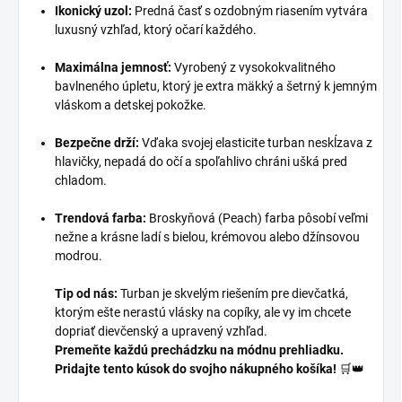
Ikonický uzol:
Predná časť s ozdobným riasením vytvára
luxusný vzhľad, ktorý očarí každého.
Maximálna jemnosť:
Vyrobený z vysokokvalitného
bavlneného úpletu, ktorý je extra mäkký a šetrný k jemným
vláskom a detskej pokožke.
Bezpečne drží:
Vďaka svojej elasticite turban neskĺzava z
hlavičky, nepadá do očí a spoľahlivo chráni ušká pred
chladom.
Trendová farba:
Broskyňová (Peach) farba pôsobí veľmi
nežne a krásne ladí s bielou, krémovou alebo džínsovou
modrou.
Tip od nás:
Turban je skvelým riešením pre dievčatká,
ktorým ešte nerastú vlásky na copíky, ale vy im chcete
dopriať dievčenský a upravený vzhľad.
Premeňte každú prechádzku na módnu prehliadku.
Pridajte tento kúsok do svojho nákupného košíka!
🛒👑