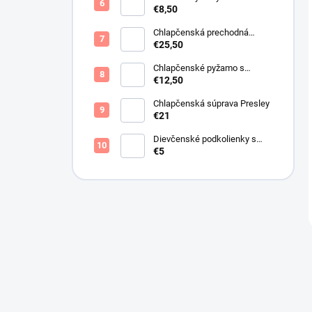
krémový s perličkami
€8,50
Chlapčenská prechodná
obojstranná bunda khaki
€25,50
Chlapčenské pyžamo s
lietadlami.
€12,50
Chlapčenská súprava Presley
€21
Dievčenské podkolienky s
mašličkou ružové
€5