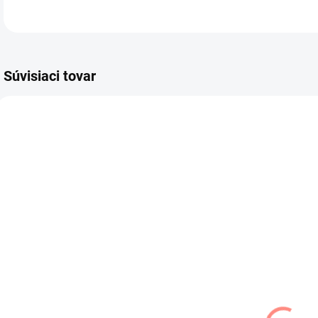
Súvisiaci tovar
SKLADOM
SKLADOM
(3 KS)
(1 KS)
AJS čiapka
AJS čiapka
prechodná
prechodná