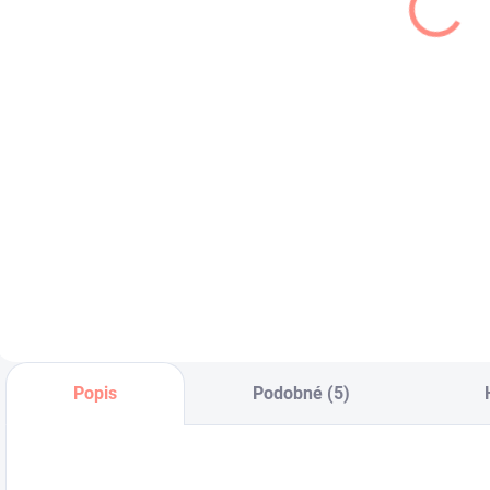
broskyňová s
broskyňová s
t
listami
kvetmi
l
€6,99
€6,20
€5,68 bez DPH
€5,04 bez DPH
€
Do košíka
Do košíka
Dievčenská
Dievčenská čiapka
P
prechodná čiapka s
na jar/jeseň .Veľmi
k
listami .Veľmi
dobre drží na hlave.
p
príjemný materiál .
z
k
Popis
Podobné (5)