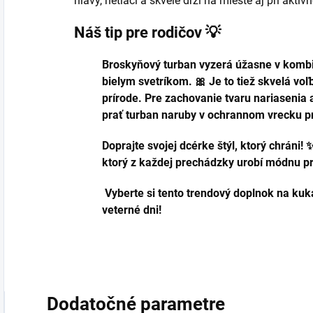
hlavy, netlačí a skvele drží na mieste aj pri aktí
Náš tip pre rodičov 💡
Broskyňový turban vyzerá úžasne v kombi
bielym svetríkom. 🎀 Je to tiež skvelá voľ
prírode. Pre zachovanie tvaru nariasenia
prať turban naruby v ochrannom vrecku pr
Doprajte svojej dcérke štýl, ktorý chráni
ktorý z každej prechádzky urobí módnu p
Vyberte si tento trendový doplnok na kuka
veterné dni!
Dodatočné parametre