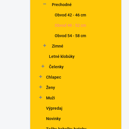
Prechodné
Obvod 42 - 46 cm
Obvod 48 - 52 cm
Obvod 54 - 58 cm
Zimné
Letné klobúky
Čelenky
Chlapec
Ženy
Muži
Výpredaj
Novinky