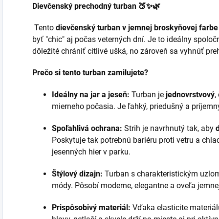
Dievčenský prechodný turban 🍑✨🌿
Tento
dievčenský turban v jemnej broskyňovej farbe
byť "chic" aj počas veterných dní. Je to ideálny spolo
dôležité chrániť citlivé ušká, no zároveň sa vyhnúť preh
Prečo si tento turban zamilujete?
Ideálny na jar a jeseň:
Turban je
jednovrstvový
,
mierneho počasia. Je ľahký, priedušný a príjemn
Spoľahlivá ochrana:
Strih je navrhnutý tak, aby
Poskytuje tak potrebnú bariéru proti vetru a chl
jesenných hier v parku.
Štýlový dizajn:
Turban s charakteristickým uzlo
módy. Pôsobí moderne, elegantne a oveľa jemnej
Prispôsobivý materiál:
Vďaka elasticite materiál