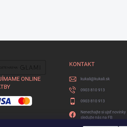
KONTAKT
JÍMAME ONLINE
kukali
@
kukali.sk
TBY
0903 810 913
0903 810 913
Nenechajte si ujsť novinky
sledujte nás na FB