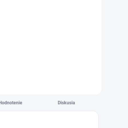
yrkysová s
istami
€6,99
5,68 bez DPH
Do košíka
rechodná čiapka
torá sa dobre
rispôsobuje v
aujímavej
ombinácii farieb .
Hodnotenie
Diskusia