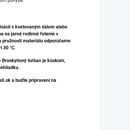
vnom pohybe.
nácii s kvetovaným šálom alebo
ba na jarné rodinné fotenie v
 a pružnosti materiálu odporúčame
i 30 °C.
! ✨ Broskyňový turban je kúskom,
rehliadku.
li.sk a buďte pripravení na