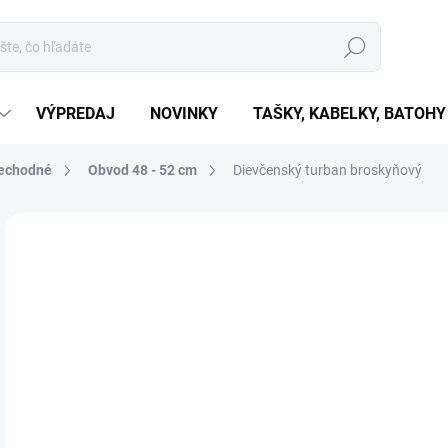
Hľadať
VÝPREDAJ
NOVINKY
TAŠKY, KABELKY, BATOHY
echodné
Obvod 48 - 52 cm
Dievčenský turban broskyňový
Neohodnotené
Podrobnosti hodnotenia
€6
€5,
Jedn
SK
cena
MÔŽ
DO:
11.
MOŽ
DOR