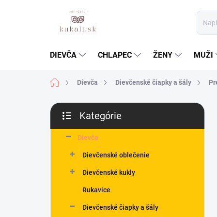
Prejsť
na
obsah
DIEVČA
CHLAPEC
ŽENY
MUŽI
Domov
Dievča
Dievčenské čiapky a šály
Pr
B
Kategórie
o
Preskočiť
č
kategórie
n
Dievča
ý
Dievčenské oblečenie
p
a
Dievčenské kukly
n
Rukavice
e
l
Dievčenské čiapky a šály