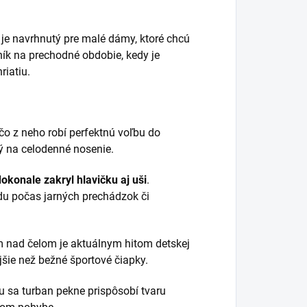
je navrhnutý pre malé dámy, ktoré chcú
čník na prechodné obdobie, kedy je
riatiu.
 čo z neho robí perfektnú voľbu do
ý na celodenné nosenie.
dokonale zakryl hlavičku aj uši
.
adu počas jarných prechádzok či
m nad čelom je aktuálnym hitom detskej
šie než bežné športové čiapky.
u sa turban pekne prispôsobí tvaru