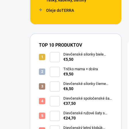
Tašky, kabelky, batohy
Oleje doTERRA
TOP 10 PRODUKTOV
Dievčenské silonky biele
Linda
€5,50
Tričko mama + dcéra
€9,50
Dievčenské silonky čierne
Lurex
€6,50
Dievčenské spoločenské šaty
s bolerkom jemno ružové
€37,50
Dievčenské ružové šaty s
motýlikmi
€24,70
Dievčenský letný klobúk