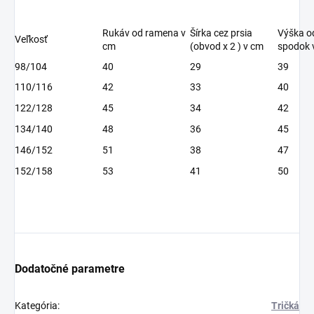
Rukáv od ramena v
Šírka cez prsia
Výška o
Veľkosť
cm
(obvod x 2 ) v cm
spodok 
98/104
40
29
39
110/116
42
33
40
122/128
45
34
42
134/140
48
36
45
146/152
51
38
47
152/158
53
41
50
Dodatočné parametre
Kategória
:
Tričká