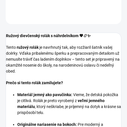
DETAILNÉ INFORMÁCIE
OPÝTAŤ SA
Ružový dievčenský rolák s náhrdelníkom 💖📿✨
Tento
ružový rolák
je navrhnutý tak, aby rozžiaril šatník vašej
dcérky. Vďaka pribalenému šperku a prepracovaným detailom už
nemusíte tráviť čas ladením doplnkov – tento set je pripravený na
okamžité nosenie do školy, na narodeninovú oslavu či nedeľný
obed.
Prečo si tento rolák zamilujete?
Materiál jemný ako pavučinka:
Vieme, že detská pokožka
je citlivá. Rolák je preto vyrobený z
veľmi jemného
materiálu
, ktorý neškriabe, je príjemný na dotyk a krásne sa
prispôsobí telu.
Originálne nariasenie na bokoch:
Pre moderný a