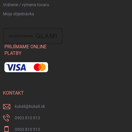
Vrátenie / výmena tovaru
Moja objednávka
PRIJÍMAME ONLINE
PLATBY
KONTAKT
kukali
@
kukali.sk
0903 810 913
0903 810 913