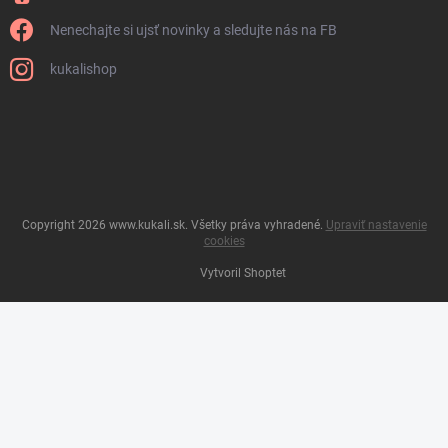
Nenechajte si ujsť novinky a sledujte nás na FB
kukalishop
Copyright 2026
www.kukali.sk
. Všetky práva vyhradené.
Upraviť nastavenie
cookies
Vytvoril Shoptet