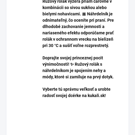
Ružový rolák vyzerá priam čarovne v
kombinácii so sivou sukňou alebo
bielymi nohavicami. 🎀 Náhrdelník je
odnímateľný, čo oceníte pri praní. Pre
dlhodobé zachovanie jemnosti a
nariaseného efektu odporúčame prať
rolák v ochrannom vrecku na bielizeň
pri 30 °C a sušiť voľne rozprestretý.
Doprajte svojej princeznej pocit
výnimočnosti! ✨ Ružový rolák s
náhrdelníkom je spojením nehy a
módy, ktoré si zamiluje na prvý dotyk.
Vyberte tú správnu veľkosť a urobte
radosť svojej dcérke na kukali.sk!