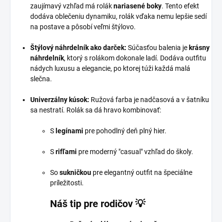
zaujímavý vzhľad má rolák
nariasené boky
. Tento efekt
dodáva oblečeniu dynamiku, rolák vďaka nemu lepšie sedí
na postave a pôsobí veľmi štýlovo.
Štýlový náhrdelník ako darček:
Súčasťou balenia je
krásny
náhrdelník
, ktorý s rolákom dokonale ladí. Dodáva outfitu
nádych luxusu a elegancie, po ktorej túži každá malá
slečna.
Univerzálny kúsok:
Ružová farba je nadčasová a v šatníku
sa nestratí. Rolák sa dá hravo kombinovať:
S
legínami
pre pohodlný deň plný hier.
S
rifľami
pre moderný "casual" vzhľad do školy.
So
sukničkou
pre elegantný outfit na špeciálne
príležitosti.
Náš tip pre rodičov 💡