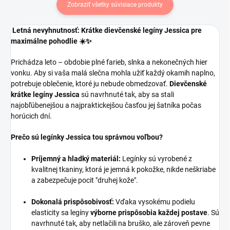
Zobraziť všetky súvisiace produkty
Letná nevyhnutnosť: Krátke dievčenské legíny Jessica pre
maximálne pohodlie ☀️✨
Prichádza leto – obdobie plné farieb, slnka a nekonečných hier
vonku. Aby si vaša malá slečna mohla užiť každý okamih naplno,
potrebuje oblečenie, ktoré ju nebude obmedzovať.
Dievčenské
krátke legíny Jessica
sú navrhnuté tak, aby sa stali
najobľúbenejšou a najpraktickejšou časťou jej šatníka počas
horúcich dní.
Prečo sú legínky Jessica tou správnou voľbou?
Príjemný a hladký materiál:
Legínky sú vyrobené z
kvalitnej tkaniny, ktorá je jemná k pokožke, nikde neškriabe
a zabezpečuje pocit "druhej kože".
Dokonalá prispôsobivosť:
Vďaka vysokému podielu
elasticity sa legíny
výborne prispôsobia každej postave
. Sú
navrhnuté tak, aby netlačili na bruško, ale zároveň pevne