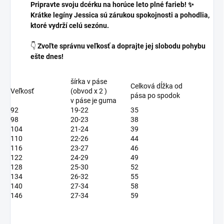
Pripravte svoju dcérku na horúce leto plné farieb! ✨
Krátke legíny Jessica sú zárukou spokojnosti a pohodlia,
ktoré vydrží celú sezónu.
👇
Zvoľte správnu veľkosť a doprajte jej slobodu pohybu
ešte dnes!
šírka v páse
Celková dĺžka od
Veľkosť
(obvod x 2 )
pása po spodok
v páse je guma
92
19-22
35
98
20-23
38
104
21-24
39
110
22-26
44
116
23-27
46
122
24-29
49
128
25-30
52
134
26-32
55
140
27-34
58
146
27-34
59