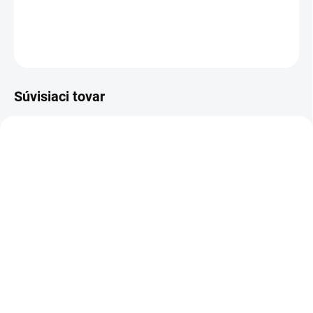
DETAILNÉ INFORMÁCIE
OPÝTAŤ SA
Súvisiaci tovar