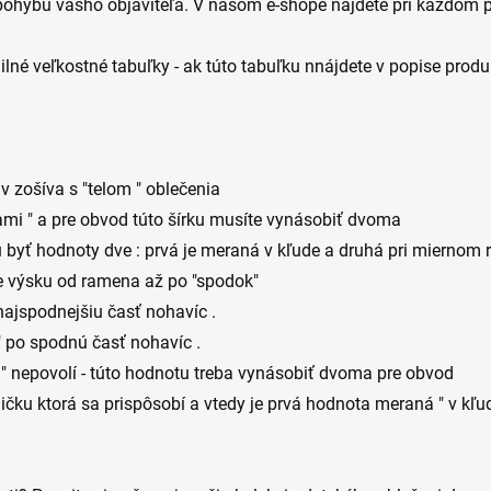
ohybu vášho objaviteľa. V našom e-shope nájdete pri každom pr
lné veľkostné tabuľky - ak túto tabuľku nnájdete v popise pro
 zošíva s "telom " oblečenia
ami " a pre obvod túto šírku musíte vynásobiť dvoma
 dve : prvá je meraná v kľude a druhá pri miernom rozti
e výsku od ramena až po "spodok"
ajspodnejšiu časť nohavíc .
" po spodnú časť nohavíc .
a " nepovolí - túto hodnotu treba vynásobiť dvoma pre obvod
 prispôsobí a vtedy je prvá hodnota meraná " v kľude " a