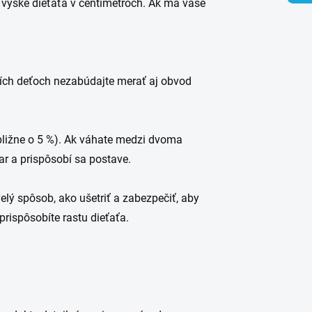
 výške dieťaťa v centimetroch. Ak má vaše
arších deťoch nezabúdajte merať aj obvod
ibližne o 5 %). Ak váhate medzi dvoma
ar a prispôsobí sa postave.
elý spôsob, ako ušetriť a zabezpečiť, aby
ispôsobíte rastu dieťaťa. ​