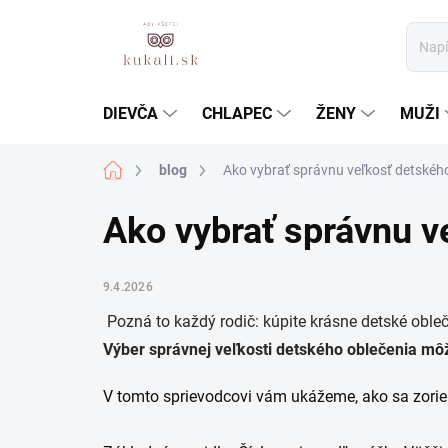
Prejsť
na
obsah
DIEVČA
CHLAPEC
ŽENY
MUŽI
Domov
blog
Ako vybrať správnu veľkosť detského
Ako vybrať správnu v
9.4.2026
​Pozná to každý rodič: kúpite krásne detské oble
Výber správnej veľkosti detského oblečenia mô
​V tomto sprievodcovi vám ukážeme, ako sa zorient