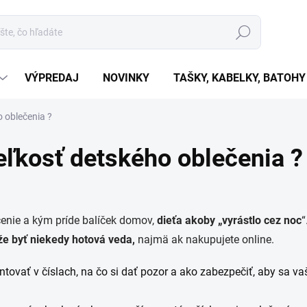
Hľadať
VÝPREDAJ
NOVINKY
TAŠKY, KABELKY, BATOHY
 oblečenia ?
eľkosť detského oblečenia ?
čenie a kým príde balíček domov,
dieťa akoby „vyrástlo cez noc
“
že byť niekedy hotová veda,
najmä ak nakupujete online.
ovať v číslach, na čo si dať pozor a ako zabezpečiť, aby sa vaše