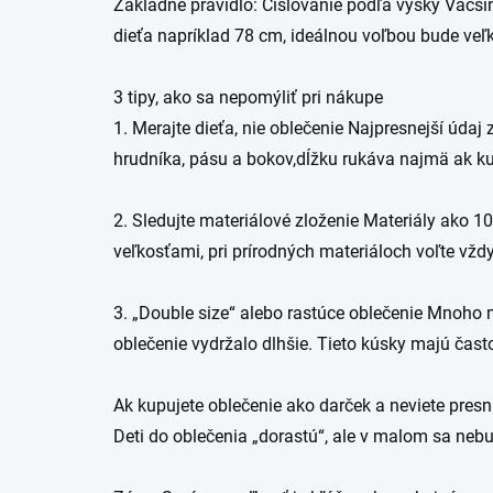
Základné pravidlo: Číslovanie podľa výšky ​Väčš
dieťa napríklad 78 cm, ideálnou voľbou bude veľ
3 tipy, ako sa nepomýliť pri nákupe ​
1. Merajte dieťa, nie oblečenie ​Najpresnejší úda
hrudníka, pásu a bokov,dĺžku rukáva najmä ak ku
​2. Sledujte materiálové zloženie ​Materiály ako
veľkosťami, pri prírodných materiáloch voľte vždy
​3. „Double size“ alebo rastúce oblečenie ​Mnoho
oblečenie vydržalo dlhšie. Tieto kúsky majú čast
Ak kupujete oblečenie ako darček a neviete presn
Deti do oblečenia „dorastú“, ale v malom sa nebudú