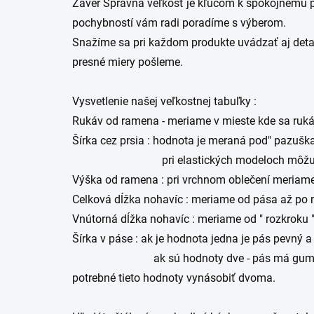
Záver ​Správna veľkosť je kľúčom k spokojnému p
pochybností vám radi poradíme s výberom.
Snažíme sa pri každom produkte uvádzať aj detai
presné miery pošleme.
Vysvetlenie našej veľkostnej tabuľky :
Rukáv od ramena - meriame v mieste kde sa rukáv
Šírka cez prsia : hodnota je meraná pod" pazušk
pri elastických modeloch môžu byť hodnoty
Výška od ramena : pri vrchnom oblečení meriam
Celková dĺžka nohavíc : meriame od pása až po n
Vnútorná dĺžka nohavíc : meriame od " rozkroku 
Šírka v páse : ak je hodnota jedna je pás pevný 
ak sú hodnoty dve - pás má gumičku ktorá sa
potrebné tieto hodnoty vynásobiť dvoma.