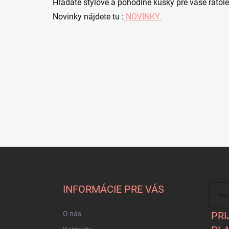
​Hľadáte štýlové a pohodlné kúsky pre vaše ratole
Novinky nájdete tu :
NOVINKY
Z
á
p
ä
INFORMÁCIE PRE VÁS
t
i
O nás
PRI
e