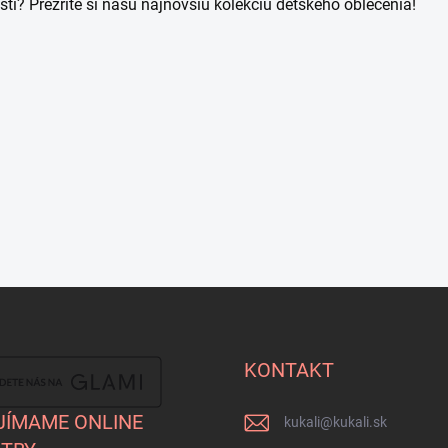
sti? Prezrite si našu najnovšiu kolekciu detského oblečenia!
KONTAKT
JÍMAME ONLINE
kukali
@
kukali.sk