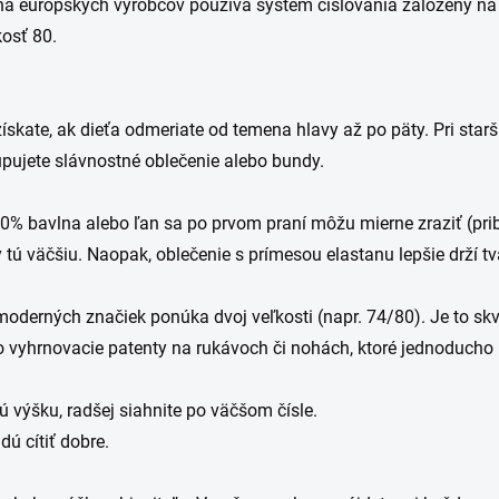
ina európskych výrobcov používa systém číslovania založený na
kosť 80.
j získate, ak dieťa odmeriate od temena hlavy až po päty. Pri st
pujete slávnostné oblečenie alebo bundy.
 100% bavlna alebo ľan sa po prvom praní môžu mierne zraziť (pr
 tú väčšiu. Naopak, oblečenie s prímesou elastanu lepšie drží tv
 moderných značiek ponúka dvoj veľkosti (napr. 74/80). Je to skv
o vyhrnovacie patenty na rukávoch či nohách, ktoré jednoducho pr
ú výšku, radšej siahnite po väčšom čísle.
 cítiť dobre. ​